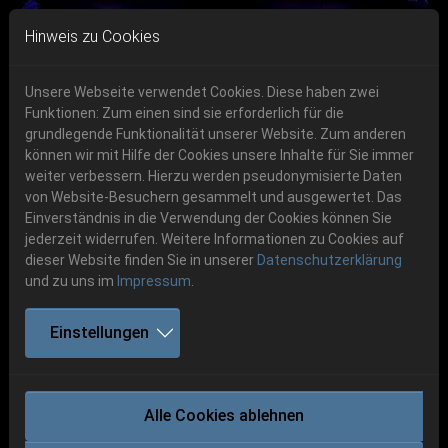
Skip to main navigation
Skip to main content
Skip to page footer
Hinweis zu Cookies
Unsere Webseite verwendet Cookies. Diese haben zwei
Funktionen: Zum einen sind sie erforderlich für die
Get your tickets!
grundlegende Funktionalität unserer Website. Zum anderen
können wir mit Hilfe der Cookies unsere Inhalte für Sie immer
Previous
Next
Ticketshop www.cudgel.de
weiter verbessern. Hierzu werden pseudonymisierte Daten
von Website-Besuchern gesammelt und ausgewertet. Das
Einverständnis in die Verwendung der Cookies können Sie
jederzeit widerrufen. Weitere Informationen zu Cookies auf
dieser Website finden Sie in unserer
Datenschutzerklärung
und zu uns im
Impressum
.
Party.San 2014
Einstellungen
Bilder 2014
Alle Cookies ablehnen
P.S:O:A Galerie 2014 Shetland