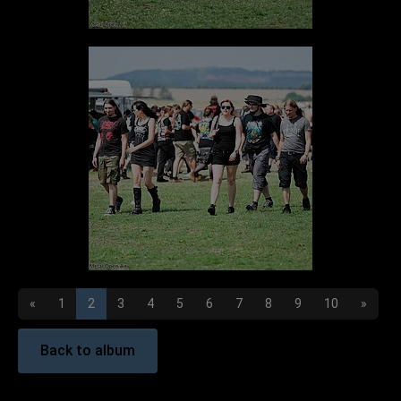
«
1
2
3
4
5
6
7
8
9
10
»
Back to album