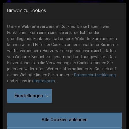
Skip to main navigation
Skip to main content
Skip to page footer
Hinweis zu Cookies
Unsere Webseite verwendet Cookies. Diese haben zwei
Funktionen: Zum einen sind sie erforderlich für die
Get your tickets!
grundlegende Funktionalität unserer Website. Zum anderen
können wir mit Hilfe der Cookies unsere Inhalte für Sie immer
Previous
Next
Ticketshop www.cudgel.de
weiter verbessern. Hierzu werden pseudonymisierte Daten
von Website-Besuchern gesammelt und ausgewertet. Das
Einverständnis in die Verwendung der Cookies können Sie
jederzeit widerrufen. Weitere Informationen zu Cookies auf
dieser Website finden Sie in unserer
Datenschutzerklärung
und zu uns im
Impressum
.
Party.San 2014
Einstellungen
Bilder 2014
Alle Cookies ablehnen
P.S:O:A Galerie 2014 Shetland