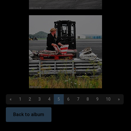
«
1
2
3
4
5
6
7
8
9
10
»
Back to album