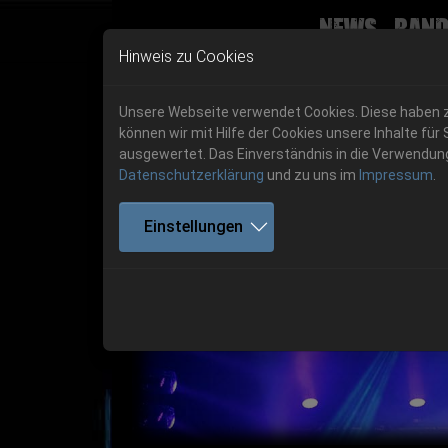
News
Band
Skip to main navigation
Skip to main content
Skip to page footer
Hinweis zu Cookies
Unsere Webseite verwendet Cookies. Diese haben zw
können wir mit Hilfe der Cookies unsere Inhalte 
ausgewertet. Das Einverständnis in die Verwendung 
Datenschutzerklärung
und zu uns im
Impressum
.
Get your tickets!
Einstellungen
Previous
Ticketshop www.cudgel.de
Get your tickets!
06.-08. August 2026
06.-08. August 2026
Hell Is Here