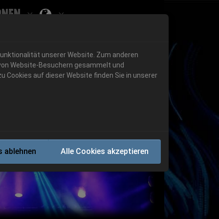
onen
Submenu for ""
 "History"
Submenu for "Informationen"
Funktionalität unserer Website. Zum anderen
en von Website-Besuchern gesammelt und
u Cookies auf dieser Website finden Sie in unserer
Next
s ablehnen
Alle Cookies akzeptieren