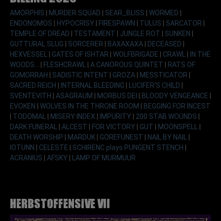
AMORPHIS
|
MURDER SQUAD
|
SEAR_BLISS
|
WORMED
|
ENDONOMOS
|
HYPOCRISY
|
FIRESPAWN
|
TULUS
|
SARCATOR
|
TEMPLE OF DREAD
|
TESTAMENT
|
JUNGLE ROT
|
SUNKEN
|
GUTTURAL SLUG
|
SORCERER
|
BAXAXAXA
|
DECEASED
|
HEXVESSEL
|
GATES OF ISHTAR
|
WOLFBRIGADE
|
CRAWL
|
IN THE
WOODS...
|
FLESHCRAWL
|
A CANOROUS QUINTET
|
RATS OF
GOMORRAH
|
SADISTIC INTENT
|
GROZA
|
MESSTICATOR
|
SACRED REICH
|
INTERNAL BLEEDING
|
LUCIFER'S CHILD
|
SVENTEVITH
|
ASAGRAUM
|
MORBUS DEI
|
BLOODY VENGEANCE
|
EVOKEN
|
WOLVES IN THE THRONE ROOM
|
BEGGING FOR INCEST
|
TODOMAL
|
MISERY INDEX
|
IMPURITY
|
200 STAB WOUNDS
|
DARK FUNERAL
|
ALCEST
|
FOR VICTORY
|
GUT
|
MOONSPELL
|
DEATH WORSHIP
|
MARDUK
|
GOREFUNEST
|
NAIL BY NAIL
|
IOTUNN
|
CELESTE
|
SCHIRENC plays PUNGENT STENCH
|
ACRANIUS
|
AFSKY
|
LAMP OF MURMUUR
Herbstoffensive VII
Show larger version