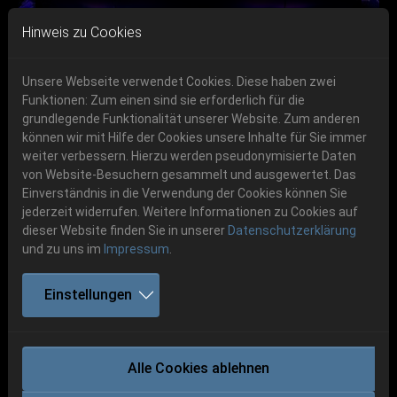
Skip to main navigation
Skip to main content
Skip to page footer
Hinweis zu Cookies
Unsere Webseite verwendet Cookies. Diese haben zwei
Funktionen: Zum einen sind sie erforderlich für die
Get your tickets!
grundlegende Funktionalität unserer Website. Zum anderen
können wir mit Hilfe der Cookies unsere Inhalte für Sie immer
Previous
Next
Ticketshop www.cudgel.de
weiter verbessern. Hierzu werden pseudonymisierte Daten
06.-08. August 2026
von Website-Besuchern gesammelt und ausgewertet. Das
Einverständnis in die Verwendung der Cookies können Sie
Schlotheim, Flugplatz Obermehler
jederzeit widerrufen. Weitere Informationen zu Cookies auf
dieser Website finden Sie in unserer
Datenschutzerklärung
und zu uns im
Impressum
.
Einstellungen
Neuigkeiten
+++ LINE-UP-ÄNDERUNG +++
Alle Cookies ablehnen
03.08.2026