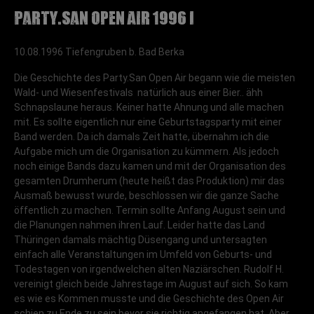
Party.San Open Air 1996 I
10.08.1996 Tiefengruben b. Bad Berka
Die Geschichte des Party.San Open Air begann wie die meisten
Wald- und Wiesenfestivals  natürlich aus einer Bier.. ähh
Schnapslaune heraus. Keiner hatte Ahnung und alle machen
mit. Es sollte eigentlich nur eine Geburtstagsparty mit einer
Band werden. Da ich damals Zeit hatte, übernahm ich die
Aufgabe mich um die Organisation zu kümmern. Als jedoch
noch einige Bands dazu kamen und mit der Organisation des
gesamten Drumherum (heute heißt das Produktion) mir das
Ausmaß bewusst wurde, beschlossen wir die ganze Sache
öffentlich zu machen. Termin sollte Anfang August sein und
die Planungen nahmen ihren Lauf. Leider hatte das Land
Thüringen damals mächtig Düsengang und untersagten
einfach alle Veranstaltungen im Umfeld von Geburts- und
Todestagen von irgendwelchen alten Naziärschen. Rudolf H.
vereinigt gleich beide Jahrestage im August auf sich. So kam
es wie es Kommen musste und die Geschichte des Open Air
schien zu Ende zu sein bevor sie richtig angefangen hat. Aber