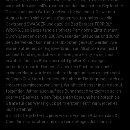
wir dachten was soll`s  machen wir das Ding halt im September.
Da ist auch noch Wetter (und was für welches!). Da wir den
Augusttermin nicht ganz aufgeben wollten, holten wir die
Coverband SWAGGER und dazu die Bad Berkaer TERRIBLY
WRONG. Das Ganze fand als private Party ohne Eintritt statt.
Durch Spenden der ca. 200 Anwesenden Besucher, und durch
den Bierverkauf konnten alle Unkosten gedeckt werden. Alle
waren zufrieden, der Eigenverbrauch an Alkoholika war nicht
schlecht und eigentlich war es eine geile Party. Es sei noch
erwähnt dass als Bühne ein recht großer Strohhänger
herhalten musste. Der besaß aber kein Dach  wozu auch?
In dieser Nacht wurde die nähere Umgebung von einigen recht
heftigen Gewittern heimgesucht  aber in Tiefengruben blieb es
trocken (zumindest von oben). Wir hätten besser in den darauf
folgenden Jahren auch auf das Bühnendach verzichten sollen 
oder war Das was in den Folgejahren über uns hereinbrach die
Strafe für das Wetterglück beim ersten Fest? Wir werden es
nicht erfahren.
So ich hoffe jetzt weiß jeder warum wir nach 9 Jahren das X.
Open Air veranstalten und dies kein richtiges Jubiläum ist.