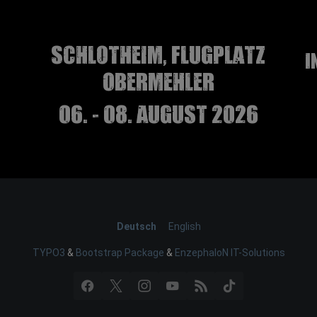
Schlotheim, Flugplatz
I
Obermehler
06. - 08. August 2026
Deutsch
English
TYPO3
&
Bootstrap Package
&
EnzephaloN IT-Solutions
Facebook
X
Instagram
YouTube
RSS
TikTok