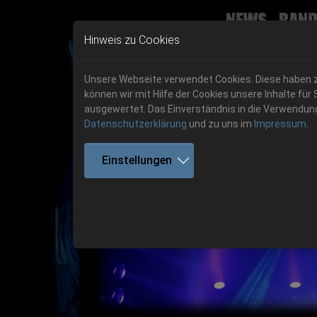
News
Band
Skip to main navigation
Skip to main content
Skip to page footer
Hinweis zu Cookies
Unsere Webseite verwendet Cookies. Diese haben zw
können wir mit Hilfe der Cookies unsere Inhalte 
ausgewertet. Das Einverständnis in die Verwendung 
Datenschutzerklärung
und zu uns im
Impressum
.
Get your tickets!
Einstellungen
Previous
Ticketshop www.cudgel.de
Get your tickets!
06.-08. August 2026
06.-08. August 2026
Hell Is Here