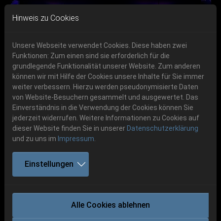
Skip to main navigation
Skip to main content
Skip to page footer
Hinweis zu Cookies
Unsere Webseite verwendet Cookies. Diese haben zwei
Funktionen: Zum einen sind sie erforderlich für die
grundlegende Funktionalität unserer Website. Zum anderen
können wir mit Hilfe der Cookies unsere Inhalte für Sie immer
Previous
Next
weiter verbessern. Hierzu werden pseudonymisierte Daten
06.-08. August 2026
von Website-Besuchern gesammelt und ausgewertet. Das
Einverständnis in die Verwendung der Cookies können Sie
Schlotheim, Flugplatz Obermehler
jederzeit widerrufen. Weitere Informationen zu Cookies auf
dieser Website finden Sie in unserer
Datenschutzerklärung
und zu uns im
Impressum
.
Party.San 2020
Einstellungen
Absage P.S:O:A 2020
16.04.2020
Liebe Party.Sanen,
Alle Cookies ablehnen