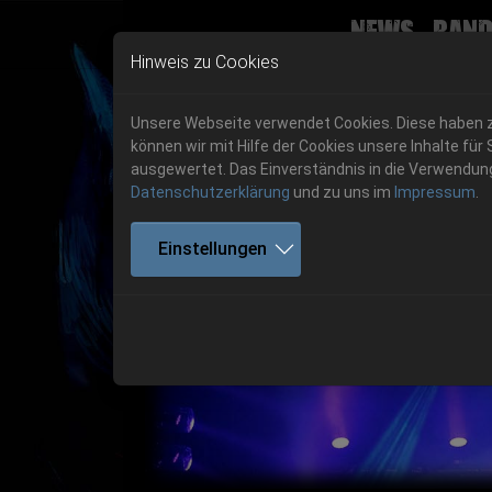
News
Band
Skip to main navigation
Skip to main content
Skip to page footer
Hinweis zu Cookies
Unsere Webseite verwendet Cookies. Diese haben zw
können wir mit Hilfe der Cookies unsere Inhalte 
ausgewertet. Das Einverständnis in die Verwendung 
Datenschutzerklärung
und zu uns im
Impressum
.
Einstellungen
Previous
06.-08. August 2026
Get your tickets!
06.-08. August 2026
Hell Is Here