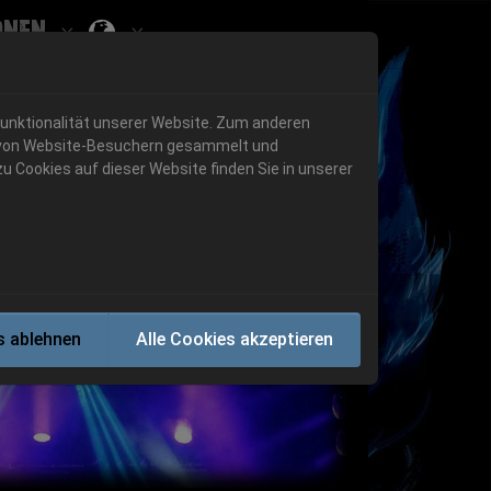
onen
Submenu for ""
 "History"
Submenu for "Informationen"
Funktionalität unserer Website. Zum anderen
en von Website-Besuchern gesammelt und
u Cookies auf dieser Website finden Sie in unserer
Next
s ablehnen
Alle Cookies akzeptieren