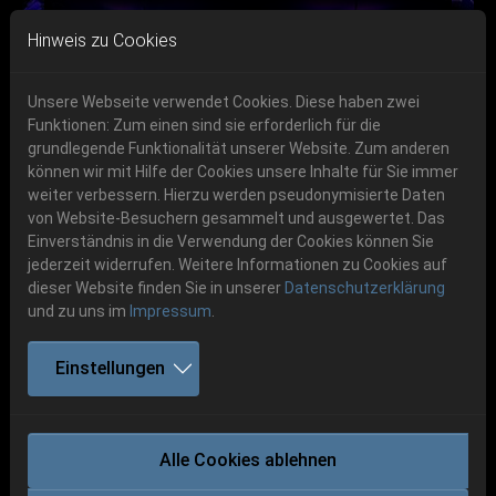
Skip to main navigation
Skip to main content
Skip to page footer
Hinweis zu Cookies
Unsere Webseite verwendet Cookies. Diese haben zwei
Funktionen: Zum einen sind sie erforderlich für die
grundlegende Funktionalität unserer Website. Zum anderen
können wir mit Hilfe der Cookies unsere Inhalte für Sie immer
Previous
Next
weiter verbessern. Hierzu werden pseudonymisierte Daten
06.-08. August 2026
von Website-Besuchern gesammelt und ausgewertet. Das
Einverständnis in die Verwendung der Cookies können Sie
Schlotheim, Flugplatz Obermehler
jederzeit widerrufen. Weitere Informationen zu Cookies auf
dieser Website finden Sie in unserer
Datenschutzerklärung
und zu uns im
Impressum
.
Einstellungen
PENTACLE
Alle Cookies ablehnen