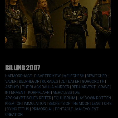
Billing 2007
HAEMORRHAGE
|
DISASTER K.F.W.
|
MELECHESH
|
BEWITCHED
|
VADER
|
BELPHEGOR
|
KORADES
|
CLITEATER
|
GORGOROTH
|
ASPHYX
|
THE BLACK DAHLIA MURDER
|
RED HARVEST
|
GRAVE
|
INTERMENT
|
KORPIKLAANI
|
MERCILESS
|
DIE
APOKALYPTISCHEN REITER
|
EQUILIBRIUM
|
LAY DOWN ROTTEN
|
KREATOR
|
IMMOLATION
|
SECRETS OF THE MOON
|
LENG TCH'E
|
DYING FETUS
|
PRIMORDIAL
|
PENTACLE
|
MALEVOLENT
CREATION