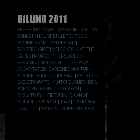
Billing 2011
ENSIFERUM
|
NACHTMYSTIUM
|
NEGURA
BUNGET
|
HAIL OF BULLETS
|
TAAKE
|
MORBID ANGEL
|
BELPHEGOR
|
PANZERCHRIST
|
MELECHESH
|
AT THE
GATES
|
MORGOTH
|
ENSLAVED
|
EXHUMED
|
CLITEATER
|
TRIPTYKON
|
DECAPITATED
|
DARKENED NOCTURN
SLAUGHTERCULT
|
URGEHAL
|
ABORTED
|
SKELETONWITCH
|
WITCHBURNER
|
DEW
SCENTED
|
ABSU
|
PUTERAEON
|
DESULTORY
|
HEIDEVOLK
|
DAWN OF
DISEASE
|
BYFROST
|
1349
|
PRIMORDIAL
|
CASHLEY
|
WATAIN
|
TRUPPENSTURM