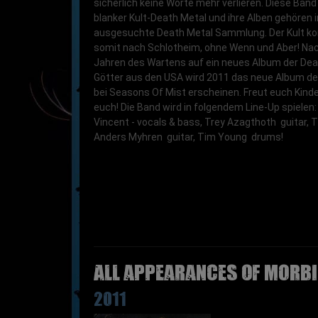
sicherlich keine Worte mehr verlieren. Diese Band
blanker Kult-Death Metal und ihre Alben gehören 
ausgesuchte Death Metal Sammlung. Der Kult 
somit nach Schlotheim, ohne Wenn und Aber! Na
Jahren des Wartens auf ein neues Album der Dea
Götter aus den USA wird 2011 das neue Album de
bei Seasons Of Mist erscheinen. Freut euch Kinder
euch! Die Band wird in folgendem Line-Up spielen:
Vincent - vocals & bass, Trey Azagthoth  guitar, 
Anders Myhren  guitar, Tim Young  drums!
All appearances of MORBI
2011