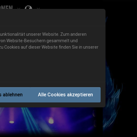
onen
Submenu for ""
 "History"
Submenu for "Informationen"
Funktionalität unserer Website. Zum anderen
en von Website-Besuchern gesammelt und
u Cookies auf dieser Website finden Sie in unserer
Next
s ablehnen
Alle Cookies akzeptieren