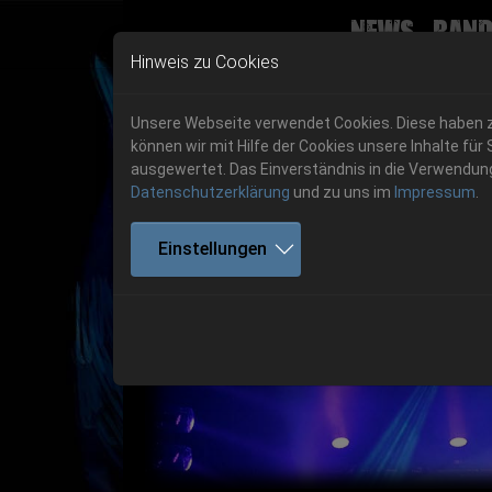
News
Band
Skip to main navigation
Skip to main content
Skip to page footer
Hinweis zu Cookies
Unsere Webseite verwendet Cookies. Diese haben zw
können wir mit Hilfe der Cookies unsere Inhalte 
ausgewertet. Das Einverständnis in die Verwendung 
Datenschutzerklärung
und zu uns im
Impressum
.
Get your tickets!
Einstellungen
Previous
Ticketshop www.cudgel.de
Get your tickets!
06.-08. August 2026
06.-08. August 2026
Hell Is Here