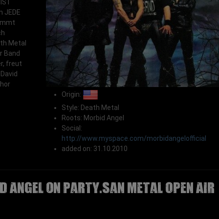
 IST
in JEDE
kommt
ch
th Metal
r Band
, freut
 David
Thor
Origin:
Style: Death Metal
Roots: Morbid Angel
Social:
http://www.myspace.com/morbidangelofficial
added on: 31.10.2010
D ANGEL on Party.San Metal Open Air