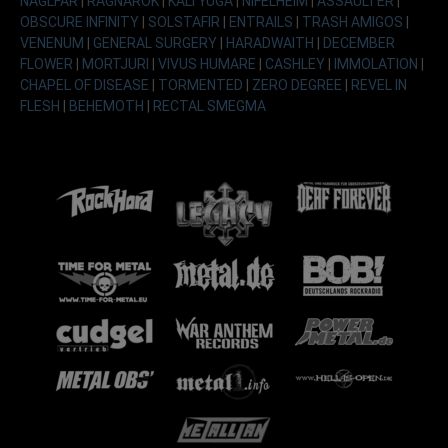
NAGLFAR
|
RAGNAROK
|
KALI YUGA
|
NIFELHEIM
|
ASSAULTER
|
OBSCURE INFINITY
|
SOLSTAFIR
|
ENTRAILS
|
TRASH AMIGOS
|
VENENUM
|
GENERAL SURGERY
|
HARADWAITH
|
DECEMBER
FLOWER
|
MORTJURI
|
VIVUS HUMARE
|
CASHLEY
|
IMMOLATION
|
CHAPEL OF DISEASE
|
TORMENTED
|
ZERO DEGREE
|
REVEL IN
FLESH
|
BEHEMOTH
|
RECTAL SMEGMA