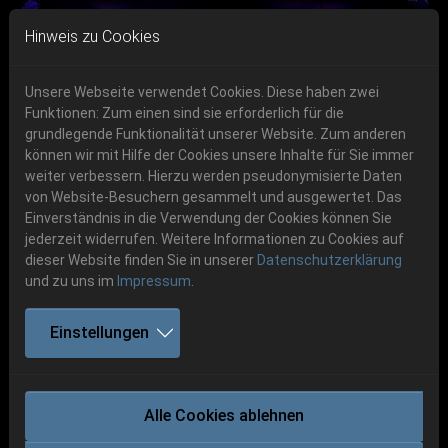
Skip to main navigation
Skip to main content
Skip to page footer
Hinweis zu Cookies
Unsere Webseite verwendet Cookies. Diese haben zwei
Funktionen: Zum einen sind sie erforderlich für die
Get your tickets!
grundlegende Funktionalität unserer Website. Zum anderen
können wir mit Hilfe der Cookies unsere Inhalte für Sie immer
Previous
Next
Ticketshop www.cudgel.de
weiter verbessern. Hierzu werden pseudonymisierte Daten
06.-08. August 2026
von Website-Besuchern gesammelt und ausgewertet. Das
Einverständnis in die Verwendung der Cookies können Sie
Schlotheim, Flugplatz Obermehler
jederzeit widerrufen. Weitere Informationen zu Cookies auf
dieser Website finden Sie in unserer
Datenschutzerklärung
und zu uns im
Impressum
.
Einstellungen
RECTAL SMEGMA
Alle Cookies ablehnen