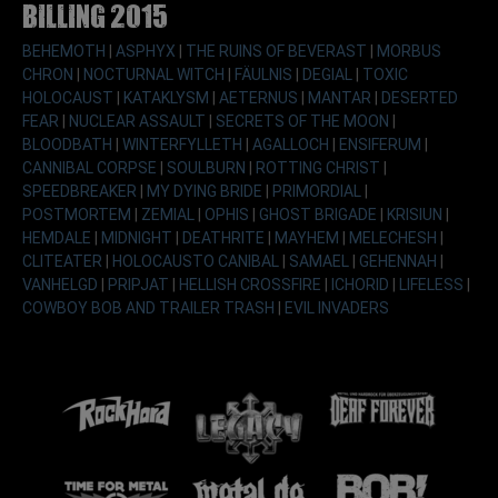
Billing 2015
BEHEMOTH
|
ASPHYX
|
THE RUINS OF BEVERAST
|
MORBUS
CHRON
|
NOCTURNAL WITCH
|
FÄULNIS
|
DEGIAL
|
TOXIC
HOLOCAUST
|
KATAKLYSM
|
AETERNUS
|
MANTAR
|
DESERTED
FEAR
|
NUCLEAR ASSAULT
|
SECRETS OF THE MOON
|
BLOODBATH
|
WINTERFYLLETH
|
AGALLOCH
|
ENSIFERUM
|
CANNIBAL CORPSE
|
SOULBURN
|
ROTTING CHRIST
|
SPEEDBREAKER
|
MY DYING BRIDE
|
PRIMORDIAL
|
POSTMORTEM
|
ZEMIAL
|
OPHIS
|
GHOST BRIGADE
|
KRISIUN
|
HEMDALE
|
MIDNIGHT
|
DEATHRITE
|
MAYHEM
|
MELECHESH
|
CLITEATER
|
HOLOCAUSTO CANIBAL
|
SAMAEL
|
GEHENNAH
|
VANHELGD
|
PRIPJAT
|
HELLISH CROSSFIRE
|
ICHORID
|
LIFELESS
|
COWBOY BOB AND TRAILER TRASH
|
EVIL INVADERS