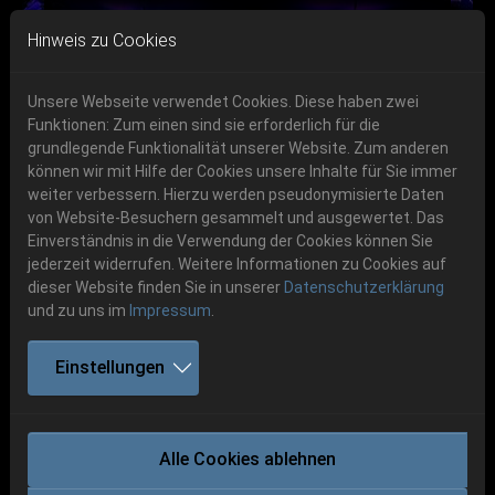
Skip to main navigation
Skip to main content
Skip to page footer
Hinweis zu Cookies
Unsere Webseite verwendet Cookies. Diese haben zwei
Funktionen: Zum einen sind sie erforderlich für die
grundlegende Funktionalität unserer Website. Zum anderen
können wir mit Hilfe der Cookies unsere Inhalte für Sie immer
Previous
Next
weiter verbessern. Hierzu werden pseudonymisierte Daten
06.-08. August 2026
von Website-Besuchern gesammelt und ausgewertet. Das
Einverständnis in die Verwendung der Cookies können Sie
Schlotheim, Flugplatz Obermehler
jederzeit widerrufen. Weitere Informationen zu Cookies auf
dieser Website finden Sie in unserer
Datenschutzerklärung
und zu uns im
Impressum
.
Einstellungen
LIFELESS
Alle Cookies ablehnen