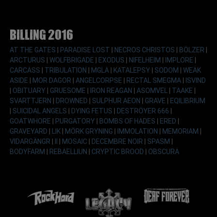
Billing 2016
AT THE GATES
|
PARADISE LOST
|
NECROS CHRISTOS
|
BÖLZER
|
ARCTURUS
|
WOLFBRIGADE
|
EXODUS
|
NIFELHEIM
|
IMPLORE
|
CARCASS
|
TRIBULATION
|
MGLA
|
KATALEPSY
|
SODOM
|
WEAK
ASIDE
|
MOR DAGOR
|
ANGELCORPSE
|
RECTAL SMEGMA
|
ISVIND
|
OBITUARY
|
GRUESOME
|
IRON REAGAN
|
ASOMVEL
|
TAAKE
|
SVARTTJERN
|
DROWNED
|
SULPHUR AEON
|
GRAVE
|
EQILIBRIUM
|
SUICIDAL ANGELS
|
DYING FETUS
|
DESTRÖYER 666
|
GOATWHORE
|
PURGATORY
|
BOMBS OF HADES
|
ERED
|
GRAVEYARD
|
LIK
|
MÖRK GRYNING
|
IMMOLATION
|
MEMORIAM
|
VIDARGÄNGR
|
II
|
MOSAIC
|
DECEMBRE NOIR
|
SPASM
|
BODYFARM
|
REBAELLIUN
|
CRYPTIC BROOD
|
OBSCURA