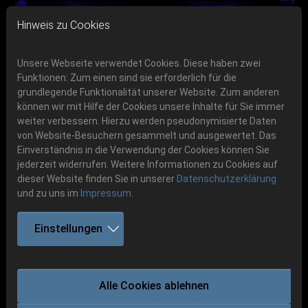
Skip to main navigation
Skip to main content
Skip to page footer
Hinweis zu Cookies
Unsere Webseite verwendet Cookies. Diese haben zwei
Funktionen: Zum einen sind sie erforderlich für die
grundlegende Funktionalität unserer Website. Zum anderen
können wir mit Hilfe der Cookies unsere Inhalte für Sie immer
Previous
Next
weiter verbessern. Hierzu werden pseudonymisierte Daten
06.-08. August 2026
von Website-Besuchern gesammelt und ausgewertet. Das
Einverständnis in die Verwendung der Cookies können Sie
Schlotheim, Flugplatz Obermehler
jederzeit widerrufen. Weitere Informationen zu Cookies auf
dieser Website finden Sie in unserer
Datenschutzerklärung
und zu uns im
Impressum
.
Einstellungen
CAROOZER
Alle Cookies ablehnen