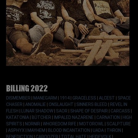
Billing 2022
DISMEMBER
|
MANEGARM
|
1914
|
GRACELESS
|
ALCEST
|
SPACE
CHASER
|
ANOMALIE
|
ONSLAUGHT
|
SINNERS BLEED
|
REVEL IN
FLESH
|
LUNAR SHADOW
|
SAOR
|
SHAPE OF DESPAIR
|
CARCASS
|
KATATONIA
|
BÜTCHER
|
IMPALED NAZARENE
|
CARNATION
|
HIGH
SPIRITS
|
NORNIR
|
WHOREDOM RIFE
|
MOTOROWL
|
SCALPTURE
|
ASPHYX
|
MAYHEM
|
BLOOD INCANTATION
|
UADA
|
THRON
|
BENEDICTION
|
CAROOZER
|
TOTAL HATE
|
HEIDEVOLK
|