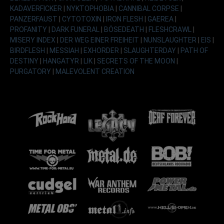
KADAVERFICKER
|
NYKTOPHOBIA
|
CANNIBAL CORPSE
|
PANZERFAUST
|
CYTOTOXIN
|
IRON FLESH
|
GAEREA
|
PROFANITY
|
DARK FUNERAL
|
BÖSEDEATH
|
FLESHCRAWL
|
MISERY INDEX
|
DER WEG EINER FREIHEIT
|
NUNSLAUGHTER
|
EIS
|
BIRDFLESH
|
MESSIAH
|
EXHORDER
|
SLAUGHTERDAY
|
PATH OF
DESTINY
|
HANGATYR
|
LIK
|
SECRETS OF THE MOON
|
PURGATORY
|
MALEVOLENT CREATION