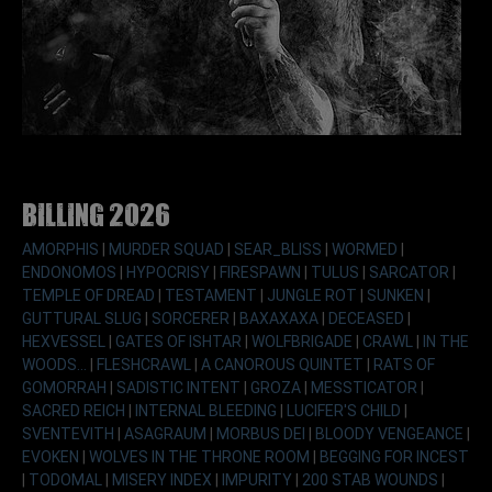
Billing 2026
AMORPHIS
|
MURDER SQUAD
|
SEAR_BLISS
|
WORMED
|
ENDONOMOS
|
HYPOCRISY
|
FIRESPAWN
|
TULUS
|
SARCATOR
|
TEMPLE OF DREAD
|
TESTAMENT
|
JUNGLE ROT
|
SUNKEN
|
GUTTURAL SLUG
|
SORCERER
|
BAXAXAXA
|
DECEASED
|
HEXVESSEL
|
GATES OF ISHTAR
|
WOLFBRIGADE
|
CRAWL
|
IN THE
WOODS...
|
FLESHCRAWL
|
A CANOROUS QUINTET
|
RATS OF
GOMORRAH
|
SADISTIC INTENT
|
GROZA
|
MESSTICATOR
|
SACRED REICH
|
INTERNAL BLEEDING
|
LUCIFER'S CHILD
|
SVENTEVITH
|
ASAGRAUM
|
MORBUS DEI
|
BLOODY VENGEANCE
|
EVOKEN
|
WOLVES IN THE THRONE ROOM
|
BEGGING FOR INCEST
|
TODOMAL
|
MISERY INDEX
|
IMPURITY
|
200 STAB WOUNDS
|