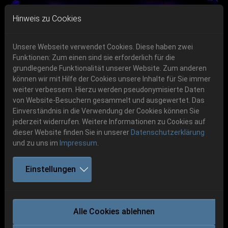
Skip to main navigation
Skip to main content
Skip to page footer
Hinweis zu Cookies
Unsere Webseite verwendet Cookies. Diese haben zwei
Funktionen: Zum einen sind sie erforderlich für die
Get your tickets!
grundlegende Funktionalität unserer Website. Zum anderen
können wir mit Hilfe der Cookies unsere Inhalte für Sie immer
Previous
Next
Ticketshop www.cudgel.de
weiter verbessern. Hierzu werden pseudonymisierte Daten
06.-08. August 2026
von Website-Besuchern gesammelt und ausgewertet. Das
Einverständnis in die Verwendung der Cookies können Sie
Schlotheim, Flugplatz Obermehler
jederzeit widerrufen. Weitere Informationen zu Cookies auf
dieser Website finden Sie in unserer
Datenschutzerklärung
und zu uns im
Impressum
.
Einstellungen
WOLVES IN THE THRONE ROOM
Alle Cookies ablehnen