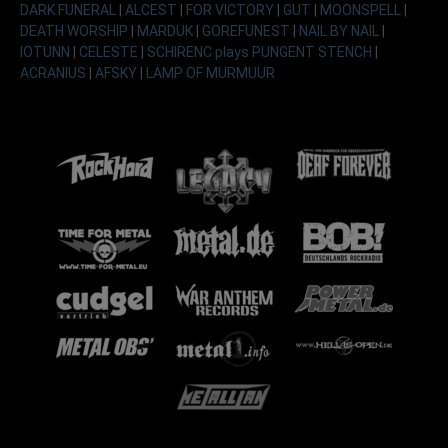
DARK FUNERAL
|
ALCEST
|
FOR VICTORY
|
GUT
|
MOONSPELL
|
DEATH WORSHIP
|
MARDUK
|
GOREFUNEST
|
NAIL BY NAIL
|
IOTUNN
|
CELESTE
|
SCHIRENC plays PUNGENT STENCH
|
ACRANIUS
|
AFSKY
|
LAMP OF MURMUUR