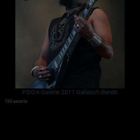
P.S:O:A Galerie 2011 Gallasch Bands
150 assets