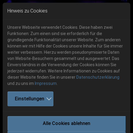
Skip to main navigation
Skip to main content
Skip to page footer
Hinweis zu Cookies
Unsere Webseite verwendet Cookies. Diese haben zwei
Funktionen: Zum einen sind sie erforderlich für die
grundlegende Funktionalität unserer Website. Zum anderen
können wir mit Hilfe der Cookies unsere Inhalte für Sie immer
Previous
Next
weiter verbessern. Hierzu werden pseudonymisierte Daten
06.-08. August 2026
von Website-Besuchern gesammelt und ausgewertet. Das
Einverständnis in die Verwendung der Cookies können Sie
Schlotheim, Flugplatz Obermehler
jederzeit widerrufen. Weitere Informationen zu Cookies auf
dieser Website finden Sie in unserer
Datenschutzerklärung
und zu uns im
Impressum
.
Party.San 2011
Einstellungen
2011
Alle Cookies ablehnen