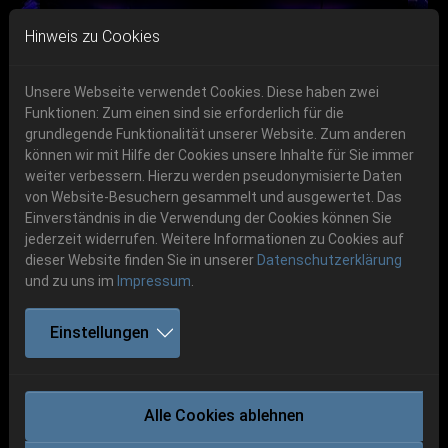
Skip to main navigation
Skip to main content
Skip to page footer
Hinweis zu Cookies
Unsere Webseite verwendet Cookies. Diese haben zwei
Funktionen: Zum einen sind sie erforderlich für die
grundlegende Funktionalität unserer Website. Zum anderen
können wir mit Hilfe der Cookies unsere Inhalte für Sie immer
Previous
Next
weiter verbessern. Hierzu werden pseudonymisierte Daten
06.-08. August 2026
von Website-Besuchern gesammelt und ausgewertet. Das
Einverständnis in die Verwendung der Cookies können Sie
Schlotheim, Flugplatz Obermehler
jederzeit widerrufen. Weitere Informationen zu Cookies auf
dieser Website finden Sie in unserer
Datenschutzerklärung
und zu uns im
Impressum
.
Abendkasse
Einstellungen
14.07.2024
Alle Cookies ablehnen