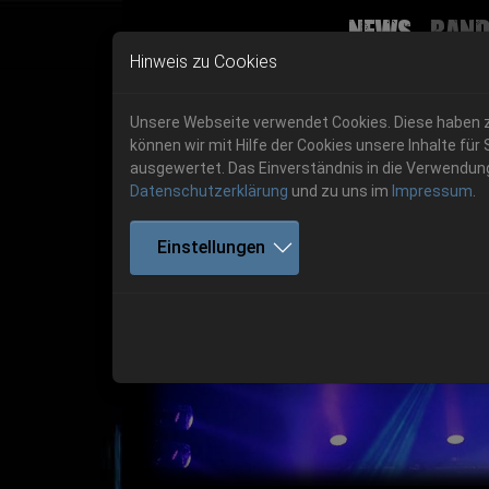
News
Band
Skip to main navigation
Skip to main content
Skip to page footer
Hinweis zu Cookies
Unsere Webseite verwendet Cookies. Diese haben zw
können wir mit Hilfe der Cookies unsere Inhalte 
ausgewertet. Das Einverständnis in die Verwendung 
Datenschutzerklärung
und zu uns im
Impressum
.
Get your tickets!
Einstellungen
Previous
Ticketshop www.cudgel.de
Get your tickets!
06.-08. August 2026
06.-08. August 2026
Hell Is Here