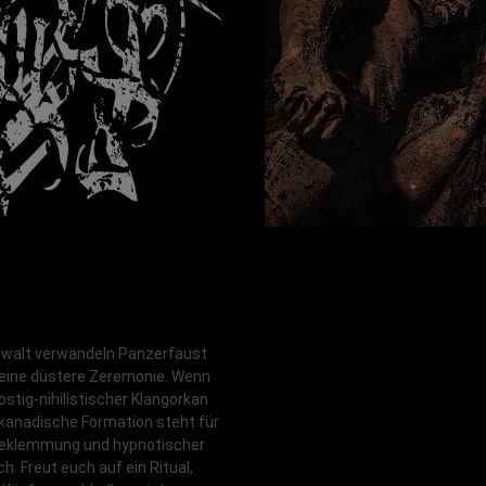
ewalt verwandeln Panzerfaust
n eine düstere Zeremonie. Wenn
rostig-nihilistischer Klangorkan
e kanadische Formation steht für
Beklemmung und hypnotischer
ch. Freut euch auf ein Ritual,