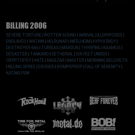
Billing 2006
SEVERE TORTURE
|
ROTTEN SOUND
|
AKRIVAL
|
ILLDISPOSED
|
ENSLAVED
|
WATAIN
|
HELRUNAR
|
NIFELHEIM
|
HYPOCRISY
|
DESTRÖYER 666
|
TURISAS
|
MARDUK
|
THYRFING
|
KAAMOS
|
DESASTER
|
TANKARD
|
SETHERIAL
|
SIX FEET UNDER
|
CRYPTOPSY
|
HATE
|
NAGLFAR
|
MASTER
|
MORNING BELOVETH
|
KILLING SPREE
|
ERODED
|
ROMPEPROP
|
FALL OF SERENITY
|
KATAKLYSM