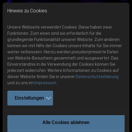
Skip to main navigation
Skip to main content
Skip to page footer
Hinweis zu Cookies
Unsere Webseite verwendet Cookies. Diese haben zwei
Funktionen: Zum einen sind sie erforderlich für die
grundlegende Funktionalität unserer Website. Zum anderen
können wir mit Hilfe der Cookies unsere Inhalte für Sie immer
Previous
Next
weiter verbessern. Hierzu werden pseudonymisierte Daten
06.-08. August 2026
von Website-Besuchern gesammelt und ausgewertet. Das
Einverständnis in die Verwendung der Cookies können Sie
Schlotheim, Flugplatz Obermehler
jederzeit widerrufen. Weitere Informationen zu Cookies auf
dieser Website finden Sie in unserer
Datenschutzerklärung
und zu uns im
Impressum
.
Einstellungen
KILLING SPREE
Alle Cookies ablehnen