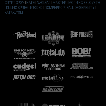
CRYPTOPSY
|
HATE
|
NAGLFAR
|
MASTER
|
MORNING BELOVETH
|
KILLING SPREE
|
ERODED
|
ROMPEPROP
|
FALL OF SERENITY
|
KATAKLYSM