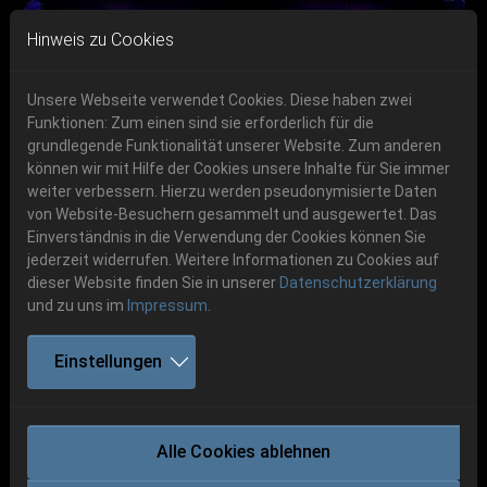
Skip to main navigation
Skip to main content
Skip to page footer
Hinweis zu Cookies
Unsere Webseite verwendet Cookies. Diese haben zwei
Funktionen: Zum einen sind sie erforderlich für die
Get your tickets!
grundlegende Funktionalität unserer Website. Zum anderen
können wir mit Hilfe der Cookies unsere Inhalte für Sie immer
Previous
Next
Ticketshop www.cudgel.de
weiter verbessern. Hierzu werden pseudonymisierte Daten
06.-08. August 2026
von Website-Besuchern gesammelt und ausgewertet. Das
Einverständnis in die Verwendung der Cookies können Sie
Schlotheim, Flugplatz Obermehler
jederzeit widerrufen. Weitere Informationen zu Cookies auf
dieser Website finden Sie in unserer
Datenschutzerklärung
und zu uns im
Impressum
.
Einstellungen
ROTTEN SOUND
Alle Cookies ablehnen