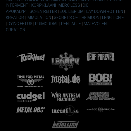
INTERMENT
|
KORPIKLAANI
|
MERCILESS
|
DIE
APOKALYPTISCHEN REITER
|
EQUILIBRIUM
|
LAY DOWN ROTTEN
|
KREATOR
|
IMMOLATION
|
SECRETS OF THE MOON
|
LENG TCH'E
|
DYING FETUS
|
PRIMORDIAL
|
PENTACLE
|
MALEVOLENT
CREATION