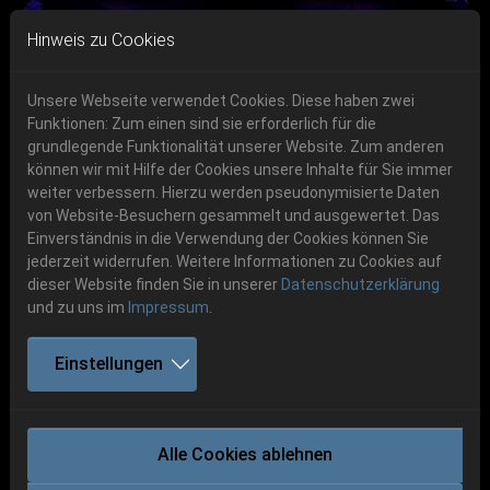
Skip to main navigation
Skip to main content
Skip to page footer
Hinweis zu Cookies
Unsere Webseite verwendet Cookies. Diese haben zwei
Funktionen: Zum einen sind sie erforderlich für die
Get your tickets!
grundlegende Funktionalität unserer Website. Zum anderen
können wir mit Hilfe der Cookies unsere Inhalte für Sie immer
Previous
Next
Ticketshop www.cudgel.de
weiter verbessern. Hierzu werden pseudonymisierte Daten
06.-08. August 2026
von Website-Besuchern gesammelt und ausgewertet. Das
Einverständnis in die Verwendung der Cookies können Sie
Schlotheim, Flugplatz Obermehler
jederzeit widerrufen. Weitere Informationen zu Cookies auf
dieser Website finden Sie in unserer
Datenschutzerklärung
und zu uns im
Impressum
.
Einstellungen
MALEVOLENT CREATION
Alle Cookies ablehnen