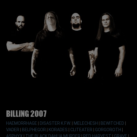
Billing 2007
HAEMORRHAGE
|
DISASTER K.F.W.
|
MELECHESH
|
BEWITCHED
|
VADER
|
BELPHEGOR
|
KORADES
|
CLITEATER
|
GORGOROTH
|
ASPHYX
|
THE BLACK DAHLIA MURDER
|
RED HARVEST
|
GRAVE
|