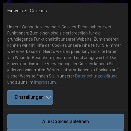
Skip to main navigation
Skip to main content
Skip to page footer
Hinweis zu Cookies
Unsere Webseite verwendet Cookies. Diese haben zwei
Funktionen: Zum einen sind sie erforderlich für die
Get your tickets!
grundlegende Funktionalität unserer Website. Zum anderen
können wir mit Hilfe der Cookies unsere Inhalte für Sie immer
Previous
Next
Ticketshop www.cudgel.de
weiter verbessern. Hierzu werden pseudonymisierte Daten
06.-08. August 2026
von Website-Besuchern gesammelt und ausgewertet. Das
Einverständnis in die Verwendung der Cookies können Sie
Schlotheim, Flugplatz Obermehler
jederzeit widerrufen. Weitere Informationen zu Cookies auf
dieser Website finden Sie in unserer
Datenschutzerklärung
und zu uns im
Impressum
.
Einstellungen
IMPALED NAZARENE
Alle Cookies ablehnen