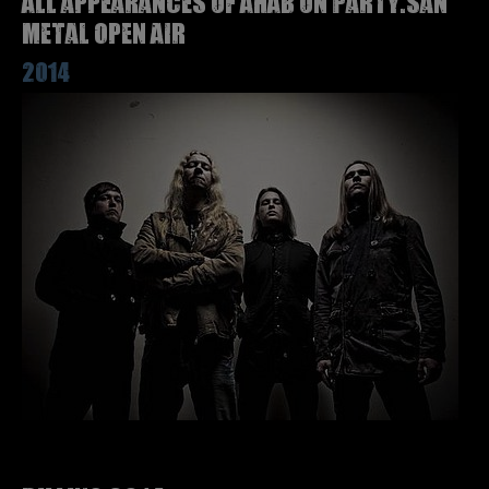
All appearances of AHAB on Party.San
Metal Open Air
2014