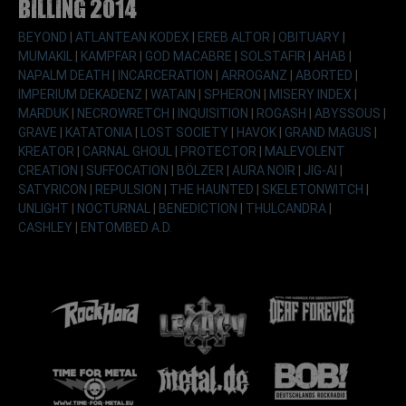
Billing 2014
BEYOND
|
ATLANTEAN KODEX
|
EREB ALTOR
|
OBITUARY
|
MUMAKIL
|
KAMPFAR
|
GOD MACABRE
|
SOLSTAFIR
|
AHAB
|
NAPALM DEATH
|
INCARCERATION
|
ARROGANZ
|
ABORTED
|
IMPERIUM DEKADENZ
|
WATAIN
|
SPHERON
|
MISERY INDEX
|
MARDUK
|
NECROWRETCH
|
INQUISITION
|
ROGASH
|
ABYSSOUS
|
GRAVE
|
KATATONIA
|
LOST SOCIETY
|
HAVOK
|
GRAND MAGUS
|
KREATOR
|
CARNAL GHOUL
|
PROTECTOR
|
MALEVOLENT
CREATION
|
SUFFOCATION
|
BÖLZER
|
AURA NOIR
|
JIG-AI
|
SATYRICON
|
REPULSION
|
THE HAUNTED
|
SKELETONWITCH
|
UNLIGHT
|
NOCTURNAL
|
BENEDICTION
|
THULCANDRA
|
CASHLEY
|
ENTOMBED A.D.