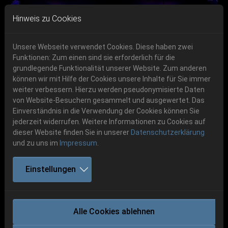
Skip to main navigation
Skip to main content
Skip to page footer
Hinweis zu Cookies
Unsere Webseite verwendet Cookies. Diese haben zwei
Funktionen: Zum einen sind sie erforderlich für die
grundlegende Funktionalität unserer Website. Zum anderen
können wir mit Hilfe der Cookies unsere Inhalte für Sie immer
Previous
Next
weiter verbessern. Hierzu werden pseudonymisierte Daten
06.-08. August 2026
von Website-Besuchern gesammelt und ausgewertet. Das
Einverständnis in die Verwendung der Cookies können Sie
Schlotheim, Flugplatz Obermehler
jederzeit widerrufen. Weitere Informationen zu Cookies auf
dieser Website finden Sie in unserer
Datenschutzerklärung
und zu uns im
Impressum
.
Einstellungen
AHAB
Alle Cookies ablehnen