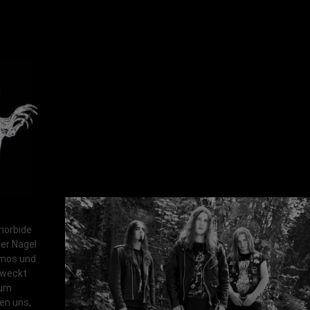
morbide
er Nagel
emos und
eweckt
bum
en uns,