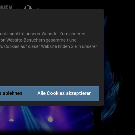
onen
Submenu for ""
 "History"
Submenu for "Informationen"
Funktionalität unserer Website. Zum anderen
en von Website-Besuchern gesammelt und
u Cookies auf dieser Website finden Sie in unserer
Next
s ablehnen
Alle Cookies akzeptieren