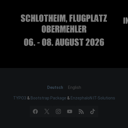
Schlotheim, Flugplatz
I
Obermehler
06. - 08. August 2026
Deutsch
English
TYPO3
&
Bootstrap Package
&
EnzephaloN IT-Solutions
Facebook
X
Instagram
YouTube
RSS
TikTok