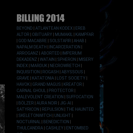
Billing 2014
BEYOND
|
ATLANTEAN KODEX
|
EREB
ALTOR
|
OBITUARY
|
MUMAKIL
|
KAMPFAR
|
GOD MACABRE
|
SOLSTAFIR
|
AHAB
|
NAPALM DEATH
|
INCARCERATION
|
ARROGANZ
|
ABORTED
|
IMPERIUM
DEKADENZ
|
WATAIN
|
SPHERON
|
MISERY
INDEX
|
MARDUK
|
NECROWRETCH
|
INQUISITION
|
ROGASH
|
ABYSSOUS
|
GRAVE
|
KATATONIA
|
LOST SOCIETY
|
HAVOK
|
GRAND MAGUS
|
KREATOR
|
CARNAL GHOUL
|
PROTECTOR
|
MALEVOLENT CREATION
|
SUFFOCATION
|
BÖLZER
|
AURA NOIR
|
JIG-AI
|
SATYRICON
|
REPULSION
|
THE HAUNTED
|
SKELETONWITCH
|
UNLIGHT
|
NOCTURNAL
|
BENEDICTION
|
THULCANDRA
|
CASHLEY
|
ENTOMBED