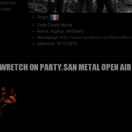
hnitt im
n wird.
Origin:
Style: Death Metal
Roots: Asphyx, old Death
Homepage:
http://www.facebook.com/NecroWret
added on: 18.12.2013
WRETCH on Party.San Metal Open Air