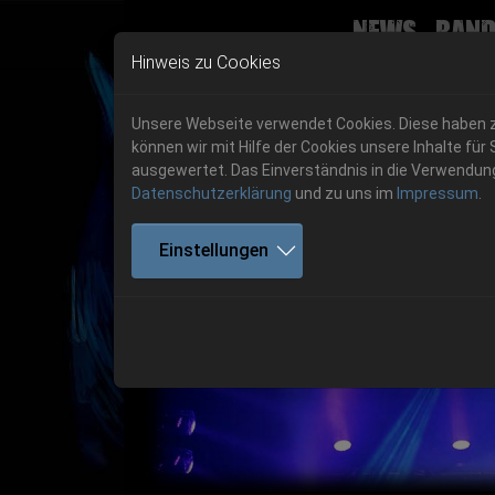
News
Band
Skip to main navigation
Skip to main content
Skip to page footer
Hinweis zu Cookies
Unsere Webseite verwendet Cookies. Diese haben zw
können wir mit Hilfe der Cookies unsere Inhalte 
ausgewertet. Das Einverständnis in die Verwendung 
Datenschutzerklärung
und zu uns im
Impressum
.
Einstellungen
Previous
06.-08. August 2026
Get your tickets!
06.-08. August 2026
Hell Is Here