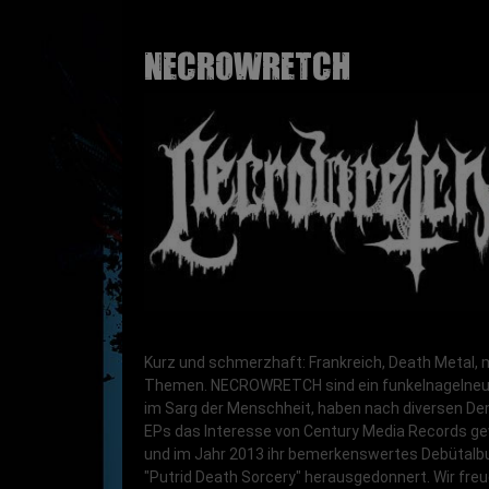
NECROWRETCH
Kurz und schmerzhaft: Frankreich, Death Metal, 
Themen. NECROWRETCH sind ein funkelnagelneu
im Sarg der Menschheit, haben nach diversen D
EPs das Interesse von Century Media Records g
und im Jahr 2013 ihr bemerkenswertes Debütal
"Putrid Death Sorcery" herausgedonnert. Wir freu