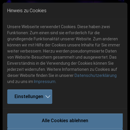
Skip to main navigation
Skip to main content
Skip to page footer
Hinweis zu Cookies
Unsere Webseite verwendet Cookies. Diese haben zwei
Funktionen: Zum einen sind sie erforderlich für die
grundlegende Funktionalität unserer Website. Zum anderen
können wir mit Hilfe der Cookies unsere Inhalte für Sie immer
Previous
Next
weiter verbessern. Hierzu werden pseudonymisierte Daten
06.-08. August 2026
von Website-Besuchern gesammelt und ausgewertet. Das
Einverständnis in die Verwendung der Cookies können Sie
Schlotheim, Flugplatz Obermehler
jederzeit widerrufen. Weitere Informationen zu Cookies auf
dieser Website finden Sie in unserer
Datenschutzerklärung
und zu uns im
Impressum
.
Einstellungen
CANCELED! -
WEHRMACHT
Alle Cookies ablehnen