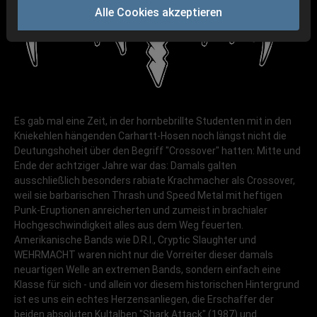
Alle Cookies akzeptieren
Es gab mal eine Zeit, in der hornbebrillte Studenten mit in den
Kniekehlen hängenden Carhartt-Hosen noch längst nicht die
Deutungshoheit über den Begriff "Crossover" hatten: Mitte und
Ende der achtziger Jahre war das: Damals galten
ausschließlich besonders rabiate Krachmacher als Crossover,
weil sie barbarischen Thrash und Speed Metal mit heftigen
Punk-Eruptionen anreicherten und zumeist in brachialer
Hochgeschwindigkeit alles aus dem Weg feuerten.
Amerikanische Bands wie D.R.I., Cryptic Slaughter und
WEHRMACHT waren nicht nur die Vorreiter dieser damals
neuartigen Welle an extremen Bands, sondern einfach eine
Klasse für sich - und allein vor diesem historischen Hintergrund
ist es uns ein echtes Herzensanliegen, die Erschaffer der
beiden absoluten Kultalben "Shark Attack" (1987) und