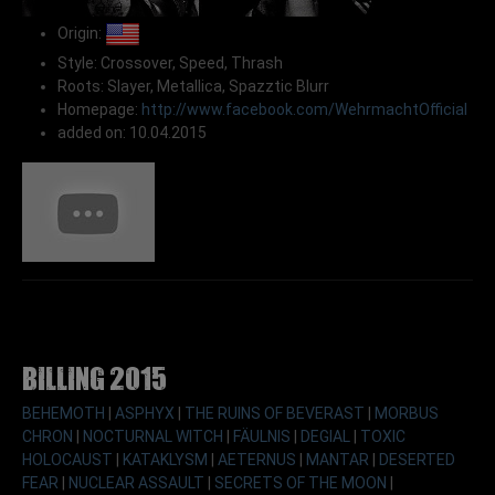
Origin:
Style: Crossover, Speed, Thrash
Roots: Slayer, Metallica, Spazztic Blurr
Homepage:
http://www.facebook.com/WehrmachtOfficial
added on: 10.04.2015
Billing 2015
BEHEMOTH
|
ASPHYX
|
THE RUINS OF BEVERAST
|
MORBUS
CHRON
|
NOCTURNAL WITCH
|
FÄULNIS
|
DEGIAL
|
TOXIC
HOLOCAUST
|
KATAKLYSM
|
AETERNUS
|
MANTAR
|
DESERTED
FEAR
|
NUCLEAR ASSAULT
|
SECRETS OF THE MOON
|