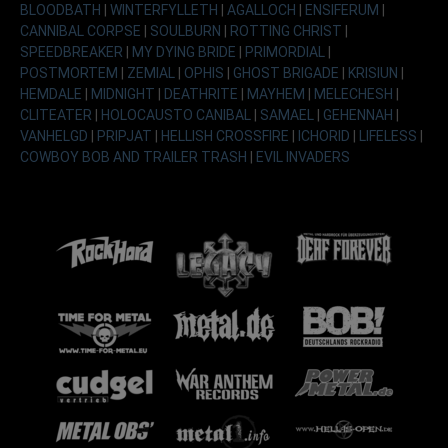
BLOODBATH
|
WINTERFYLLETH
|
AGALLOCH
|
ENSIFERUM
|
CANNIBAL CORPSE
|
SOULBURN
|
ROTTING CHRIST
|
SPEEDBREAKER
|
MY DYING BRIDE
|
PRIMORDIAL
|
POSTMORTEM
|
ZEMIAL
|
OPHIS
|
GHOST BRIGADE
|
KRISIUN
|
HEMDALE
|
MIDNIGHT
|
DEATHRITE
|
MAYHEM
|
MELECHESH
|
CLITEATER
|
HOLOCAUSTO CANIBAL
|
SAMAEL
|
GEHENNAH
|
VANHELGD
|
PRIPJAT
|
HELLISH CROSSFIRE
|
ICHORID
|
LIFELESS
|
COWBOY BOB AND TRAILER TRASH
|
EVIL INVADERS