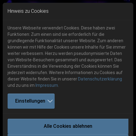
Skip to main navigation
Skip to main content
Skip to page footer
Hinweis zu Cookies
Unsere Webseite verwendet Cookies. Diese haben zwei
Funktionen: Zum einen sind sie erforderlich für die
grundlegende Funktionalität unserer Website. Zum anderen
können wir mit Hilfe der Cookies unsere Inhalte für Sie immer
Previous
Next
weiter verbessern. Hierzu werden pseudonymisierte Daten
06.-08. August 2026
von Website-Besuchern gesammelt und ausgewertet. Das
Einverständnis in die Verwendung der Cookies können Sie
Schlotheim, Flugplatz Obermehler
jederzeit widerrufen. Weitere Informationen zu Cookies auf
dieser Website finden Sie in unserer
Datenschutzerklärung
und zu uns im
Impressum
.
Einstellungen
HERETOIR
Alle Cookies ablehnen