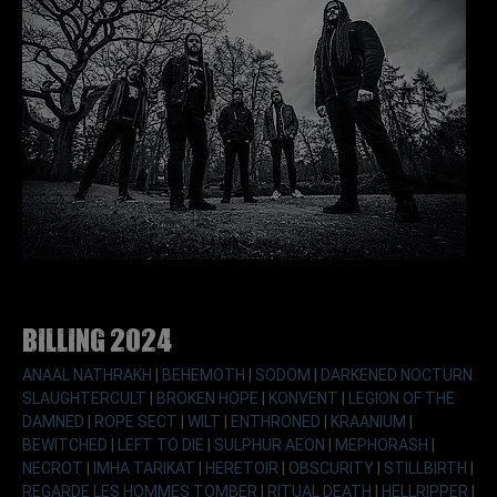
Billing 2024
ANAAL NATHRAKH
|
BEHEMOTH
|
SODOM
|
DARKENED NOCTURN
SLAUGHTERCULT
|
BROKEN HOPE
|
KONVENT
|
LEGION OF THE
DAMNED
|
ROPE SECT
|
WILT
|
ENTHRONED
|
KRAANIUM
|
BEWITCHED
|
LEFT TO DIE
|
SULPHUR AEON
|
MEPHORASH
|
NECROT
|
IMHA TARIKAT
|
HERETOIR
|
OBSCURITY
|
STILLBIRTH
|
REGARDE LES HOMMES TOMBER
|
RITUAL DEATH
|
HELLRIPPER
|