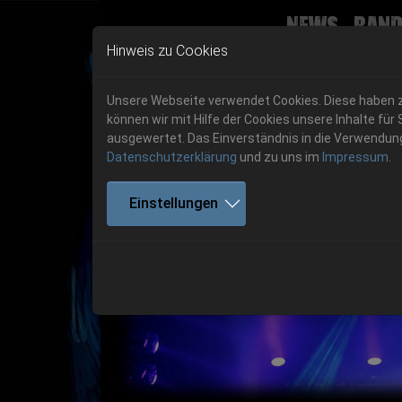
News
Band
Skip to main navigation
Skip to main content
Skip to page footer
Hinweis zu Cookies
Unsere Webseite verwendet Cookies. Diese haben zw
können wir mit Hilfe der Cookies unsere Inhalte 
ausgewertet. Das Einverständnis in die Verwendung 
Datenschutzerklärung
und zu uns im
Impressum
.
Get your tickets!
Einstellungen
Previous
Ticketshop www.cudgel.de
Get your tickets!
06.-08. August 2026
06.-08. August 2026
Hell Is Here