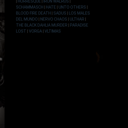
|
HORRESQUE
|
IRON WALRUS
|
SCHAMMASCH
|
HATE
|
UNTO OTHERS
|
BLOOD FIRE DEATH
|
SADUS
|
LOS MALES
DEL MUNDO
|
NERVO CHAOS
|
ULTHAR
|
THE BLACK DAHLIA MURDER
|
PARADISE
LOST
|
VORGA
|
VLTIMAS