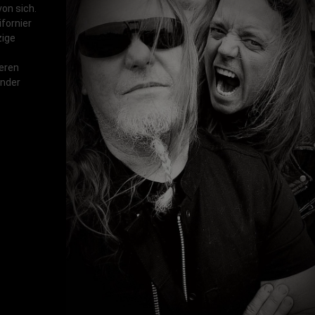
von sich.
fornier
zige
deren
ender