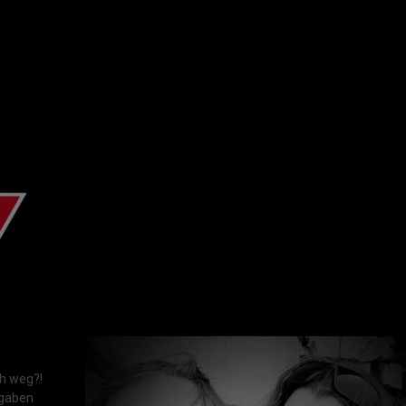
ch weg?!
 gaben