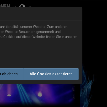
onen
Submenu for ""
 "History"
Submenu for "Informationen"
Funktionalität unserer Website. Zum anderen
en von Website-Besuchern gesammelt und
u Cookies auf dieser Website finden Sie in unserer
Next
s ablehnen
Alle Cookies akzeptieren