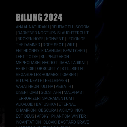
Billing 2024
ANAAL NATHRAKH
|
BEHEMOTH
|
SODOM
|
DARKENED NOCTURN SLAUGHTERCULT
|
BROKEN HOPE
|
KONVENT
|
LEGION OF
THE DAMNED
|
ROPE SECT
|
WILT
|
ENTHRONED
|
KRAANIUM
|
BEWITCHED
|
LEFT TO DIE
|
SULPHUR AEON
|
MEPHORASH
|
NECROT
|
IMHA TARIKAT
|
HERETOIR
|
OBSCURITY
|
STILLBIRTH
|
REGARDE LES HOMMES TOMBER
|
RITUAL DEATH
|
HELLRIPPER
|
VARATHRON
|
ULTHA
|
ABBATH
|
DISENTOMB
|
SOLSTAFIR
|
MALPHAS
|
TERRORIZER
|
SACRAMENTUM
|
ALKALOID
|
BATUSHKA
|
ETERNAL
CHAMPION
|
OBSCURA
|
AKHLYS
|
NON
EST DEUS
|
AFSKY
|
PHANTOM WINTER
|
INCANTATION
|
CLOAK
|
BASTARD GRAVE