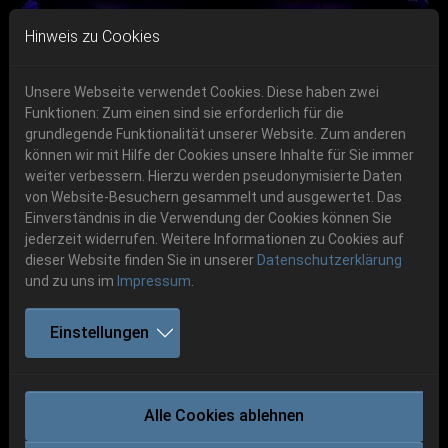
Skip to main navigation
Skip to main content
Skip to page footer
Hinweis zu Cookies
Unsere Webseite verwendet Cookies. Diese haben zwei
Funktionen: Zum einen sind sie erforderlich für die
grundlegende Funktionalität unserer Website. Zum anderen
können wir mit Hilfe der Cookies unsere Inhalte für Sie immer
Previous
Next
weiter verbessern. Hierzu werden pseudonymisierte Daten
06.-08. August 2026
von Website-Besuchern gesammelt und ausgewertet. Das
Einverständnis in die Verwendung der Cookies können Sie
Schlotheim, Flugplatz Obermehler
jederzeit widerrufen. Weitere Informationen zu Cookies auf
dieser Website finden Sie in unserer
Datenschutzerklärung
und zu uns im
Impressum
.
Wieder ein Jahr ohne Party.San Metal
Einstellungen
Open Air
18.06.2021
Party.San Metal Open Air
Lange haben wir gekämpft, aber am Ende doch verloren.
Alle Cookies ablehnen
Leider müssen wir euch mitteilen, dass auch 2021 ein Jahr