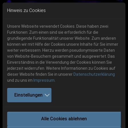
Skip to main navigation
Skip to main content
Skip to page footer
Hinweis zu Cookies
Unsere Webseite verwendet Cookies. Diese haben zwei
Funktionen: Zum einen sind sie erforderlich für die
Get your tickets!
grundlegende Funktionalität unserer Website. Zum anderen
können wir mit Hilfe der Cookies unsere Inhalte für Sie immer
Previous
Next
Ticketshop www.cudgel.de
weiter verbessern. Hierzu werden pseudonymisierte Daten
06.-08. August 2026
von Website-Besuchern gesammelt und ausgewertet. Das
Einverständnis in die Verwendung der Cookies können Sie
Schlotheim, Flugplatz Obermehler
jederzeit widerrufen. Weitere Informationen zu Cookies auf
dieser Website finden Sie in unserer
Datenschutzerklärung
und zu uns im
Impressum
.
Einstellungen
AUTOPSY
Alle Cookies ablehnen