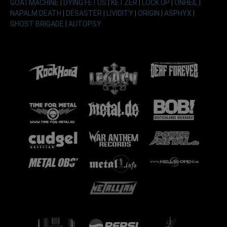
GOATMACHINE
|
DYING FETUS
|
KETZER
|
LOCK UP
|
ONHEIL
|
NAPALM DEATH
|
DESASTER
|
LIVIDITY
|
ORIGIN
|
ASPHYX
|
GHOST BRIGADE
|
AUTOPSY