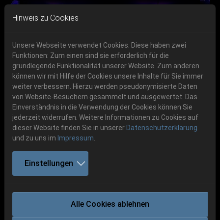
Skip to main navigation
Skip to main content
Skip to page footer
Hinweis zu Cookies
Unsere Webseite verwendet Cookies. Diese haben zwei
Funktionen: Zum einen sind sie erforderlich für die
grundlegende Funktionalität unserer Website. Zum anderen
können wir mit Hilfe der Cookies unsere Inhalte für Sie immer
Previous
Next
weiter verbessern. Hierzu werden pseudonymisierte Daten
06.-08. August 2026
von Website-Besuchern gesammelt und ausgewertet. Das
Einverständnis in die Verwendung der Cookies können Sie
Schlotheim, Flugplatz Obermehler
jederzeit widerrufen. Weitere Informationen zu Cookies auf
dieser Website finden Sie in unserer
Datenschutzerklärung
und zu uns im
Impressum
.
Einstellungen
NECROPHAGIST
Alle Cookies ablehnen