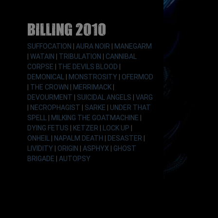
Billing 2010
SUFFOCATION
|
AURA NOIR
|
MANEGARM
|
WATAIN
|
TRIBULATION
|
CANNIBAL
CORPSE
|
THE DEVILS BLOOD
|
DEMONICAL
|
MONSTROSITY
|
OFERMOD
|
THE CROWN
|
MERRIMACK
|
DEVOURMENT
|
SUICIDAL ANGELS
|
VARG
|
NECROPHAGIST
|
SARKE
|
UNDER THAT
SPELL
|
MILKING THE GOATMACHINE
|
DYING FETUS
|
KETZER
|
LOCK UP
|
ONHEIL
|
NAPALM DEATH
|
DESASTER
|
LIVIDITY
|
ORIGIN
|
ASPHYX
|
GHOST
BRIGADE
|
AUTOPSY