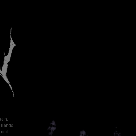
ein.
n Bands
t und