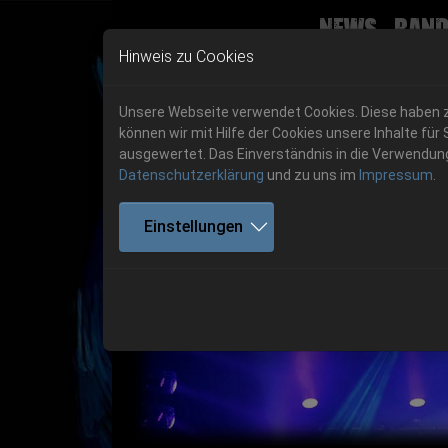
News
Band
Skip to main navigation
Skip to main content
Skip to page footer
Hinweis zu Cookies
Unsere Webseite verwendet Cookies. Diese haben zw
können wir mit Hilfe der Cookies unsere Inhalte 
ausgewertet. Das Einverständnis in die Verwendung 
Datenschutzerklärung
und zu uns im
Impressum
.
Get your tickets!
Einstellungen
Previous
Ticketshop www.cudgel.de
Get your tickets!
06.-08. August 2026
06.-08. August 2026
Hell Is Here