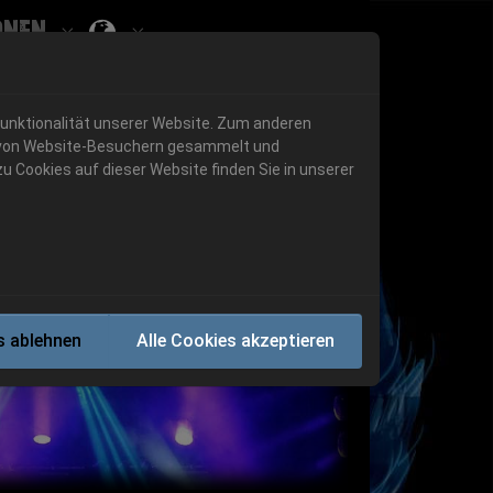
onen
Submenu for ""
 "History"
Submenu for "Informationen"
Funktionalität unserer Website. Zum anderen
en von Website-Besuchern gesammelt und
u Cookies auf dieser Website finden Sie in unserer
Next
s ablehnen
Alle Cookies akzeptieren