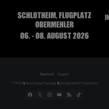
Schlotheim, Flugplatz
I
Obermehler
06. - 08. August 2026
Deutsch
English
TYPO3
&
Bootstrap Package
&
EnzephaloN IT-Solutions
Facebook
X
Instagram
YouTube
RSS
TikTok