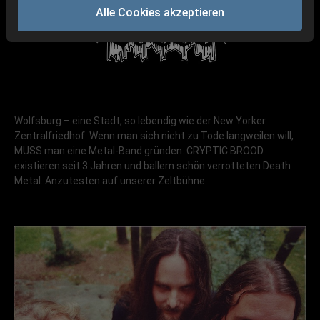
Alle Cookies akzeptieren
Wolfsburg – eine Stadt, so lebendig wie der New Yorker
Zentralfriedhof. Wenn man sich nicht zu Tode langweilen will,
MUSS man eine Metal-Band gründen. CRYPTIC BROOD
existieren seit 3 Jahren und ballern schön verrotteten Death
Metal. Anzutesten auf unserer Zeltbühne.