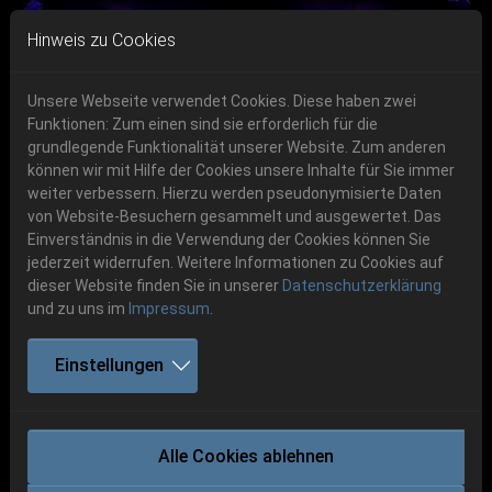
Skip to main navigation
Skip to main content
Skip to page footer
Hinweis zu Cookies
Unsere Webseite verwendet Cookies. Diese haben zwei
Funktionen: Zum einen sind sie erforderlich für die
Get your tickets!
grundlegende Funktionalität unserer Website. Zum anderen
können wir mit Hilfe der Cookies unsere Inhalte für Sie immer
Previous
Next
Ticketshop www.cudgel.de
weiter verbessern. Hierzu werden pseudonymisierte Daten
06.-08. August 2026
von Website-Besuchern gesammelt und ausgewertet. Das
Einverständnis in die Verwendung der Cookies können Sie
Schlotheim, Flugplatz Obermehler
jederzeit widerrufen. Weitere Informationen zu Cookies auf
dieser Website finden Sie in unserer
Datenschutzerklärung
und zu uns im
Impressum
.
Einstellungen
CRYPTIC BROOD
Alle Cookies ablehnen