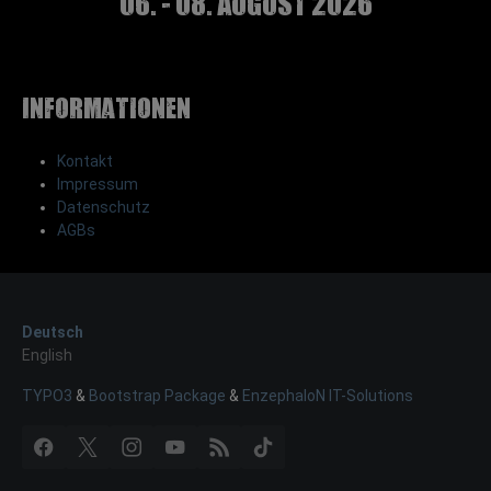
06. - 08. August 2026
Informationen
Kontakt
Impressum
Datenschutz
AGBs
Deutsch
English
TYPO3
&
Bootstrap Package
&
EnzephaloN IT-Solutions
Facebook
X
Instagram
YouTube
RSS
TikTok