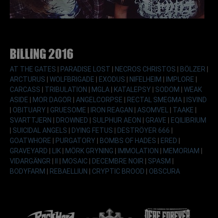
Billing 2016
AT THE GATES
|
PARADISE LOST
|
NECROS CHRISTOS
|
BÖLZER
|
ARCTURUS
|
WOLFBRIGADE
|
EXODUS
|
NIFELHEIM
|
IMPLORE
|
CARCASS
|
TRIBULATION
|
MGLA
|
KATALEPSY
|
SODOM
|
WEAK
ASIDE
|
MOR DAGOR
|
ANGELCORPSE
|
RECTAL SMEGMA
|
ISVIND
|
OBITUARY
|
GRUESOME
|
IRON REAGAN
|
ASOMVEL
|
TAAKE
|
SVARTTJERN
|
DROWNED
|
SULPHUR AEON
|
GRAVE
|
EQILIBRIUM
|
SUICIDAL ANGELS
|
DYING FETUS
|
DESTRÖYER 666
|
GOATWHORE
|
PURGATORY
|
BOMBS OF HADES
|
ERED
|
GRAVEYARD
|
LIK
|
MÖRK GRYNING
|
IMMOLATION
|
MEMORIAM
|
VIDARGÄNGR
|
II
|
MOSAIC
|
DECEMBRE NOIR
|
SPASM
|
BODYFARM
|
REBAELLIUN
|
CRYPTIC BROOD
|
OBSCURA