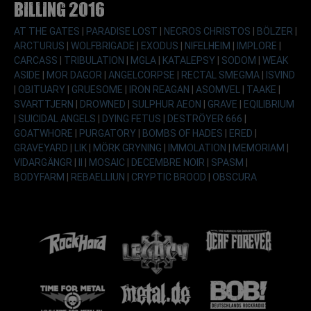
Billing 2016
AT THE GATES
|
PARADISE LOST
|
NECROS CHRISTOS
|
BÖLZER
|
ARCTURUS
|
WOLFBRIGADE
|
EXODUS
|
NIFELHEIM
|
IMPLORE
|
CARCASS
|
TRIBULATION
|
MGLA
|
KATALEPSY
|
SODOM
|
WEAK
ASIDE
|
MOR DAGOR
|
ANGELCORPSE
|
RECTAL SMEGMA
|
ISVIND
|
OBITUARY
|
GRUESOME
|
IRON REAGAN
|
ASOMVEL
|
TAAKE
|
SVARTTJERN
|
DROWNED
|
SULPHUR AEON
|
GRAVE
|
EQILIBRIUM
|
SUICIDAL ANGELS
|
DYING FETUS
|
DESTRÖYER 666
|
GOATWHORE
|
PURGATORY
|
BOMBS OF HADES
|
ERED
|
GRAVEYARD
|
LIK
|
MÖRK GRYNING
|
IMMOLATION
|
MEMORIAM
|
VIDARGÄNGR
|
II
|
MOSAIC
|
DECEMBRE NOIR
|
SPASM
|
BODYFARM
|
REBAELLIUN
|
CRYPTIC BROOD
|
OBSCURA