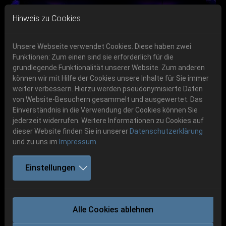
Skip to main navigation
Skip to main content
Skip to page footer
Hinweis zu Cookies
Unsere Webseite verwendet Cookies. Diese haben zwei
Funktionen: Zum einen sind sie erforderlich für die
Get your tickets!
grundlegende Funktionalität unserer Website. Zum anderen
können wir mit Hilfe der Cookies unsere Inhalte für Sie immer
Previous
Next
Ticketshop www.cudgel.de
weiter verbessern. Hierzu werden pseudonymisierte Daten
06.-08. August 2026
von Website-Besuchern gesammelt und ausgewertet. Das
Einverständnis in die Verwendung der Cookies können Sie
Schlotheim, Flugplatz Obermehler
jederzeit widerrufen. Weitere Informationen zu Cookies auf
dieser Website finden Sie in unserer
Datenschutzerklärung
und zu uns im
Impressum
.
Einstellungen
DESTRÖYER 666
Alle Cookies ablehnen