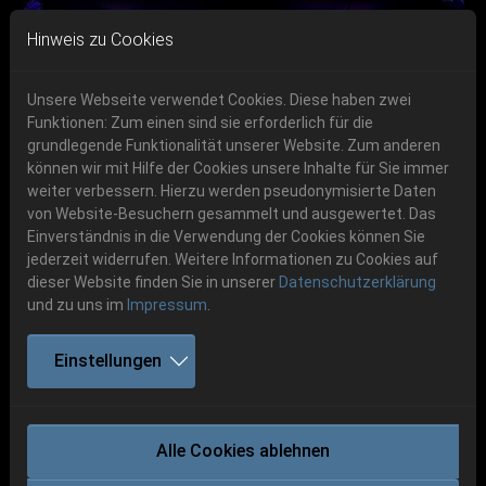
Skip to main navigation
Skip to main content
Skip to page footer
Hinweis zu Cookies
Unsere Webseite verwendet Cookies. Diese haben zwei
Funktionen: Zum einen sind sie erforderlich für die
Get your tickets!
grundlegende Funktionalität unserer Website. Zum anderen
können wir mit Hilfe der Cookies unsere Inhalte für Sie immer
Previous
Next
Ticketshop www.cudgel.de
weiter verbessern. Hierzu werden pseudonymisierte Daten
06.-08. August 2026
von Website-Besuchern gesammelt und ausgewertet. Das
Einverständnis in die Verwendung der Cookies können Sie
Schlotheim, Flugplatz Obermehler
jederzeit widerrufen. Weitere Informationen zu Cookies auf
dieser Website finden Sie in unserer
Datenschutzerklärung
und zu uns im
Impressum
.
Einstellungen
KRINGA
Alle Cookies ablehnen