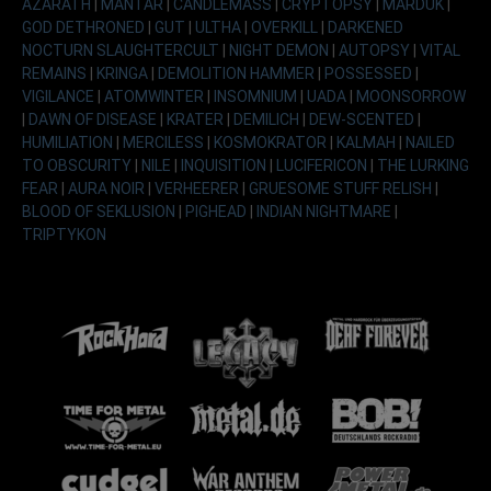
AZARATH
|
MANTAR
|
CANDLEMASS
|
CRYPTOPSY
|
MARDUK
|
GOD DETHRONED
|
GUT
|
ULTHA
|
OVERKILL
|
DARKENED
NOCTURN SLAUGHTERCULT
|
NIGHT DEMON
|
AUTOPSY
|
VITAL
REMAINS
|
KRINGA
|
DEMOLITION HAMMER
|
POSSESSED
|
VIGILANCE
|
ATOMWINTER
|
INSOMNIUM
|
UADA
|
MOONSORROW
|
DAWN OF DISEASE
|
KRATER
|
DEMILICH
|
DEW-SCENTED
|
HUMILIATION
|
MERCILESS
|
KOSMOKRATOR
|
KALMAH
|
NAILED
TO OBSCURITY
|
NILE
|
INQUISITION
|
LUCIFERICON
|
THE LURKING
FEAR
|
AURA NOIR
|
VERHEERER
|
GRUESOME STUFF RELISH
|
BLOOD OF SEKLUSION
|
PIGHEAD
|
INDIAN NIGHTMARE
|
TRIPTYKON