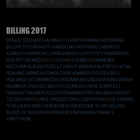
Billing 2017
DESASTER
|
HADES ALMIGHTY
|
MISTHYRMING
|
MOURNING
BELOVETH
|
URFAUST
|
VADER
|
NECROPHOBIC
|
ABBATH
|
AZARATH
|
MANTAR
|
CANDLEMASS
|
CRYPTOPSY
|
MARDUK
|
GOD DETHRONED
|
GUT
|
ULTHA
|
OVERKILL
|
DARKENED
NOCTURN SLAUGHTERCULT
|
NIGHT DEMON
|
AUTOPSY
|
VITAL
REMAINS
|
KRINGA
|
DEMOLITION HAMMER
|
POSSESSED
|
VIGILANCE
|
ATOMWINTER
|
INSOMNIUM
|
UADA
|
MOONSORROW
|
DAWN OF DISEASE
|
KRATER
|
DEMILICH
|
DEW-SCENTED
|
HUMILIATION
|
MERCILESS
|
KOSMOKRATOR
|
KALMAH
|
NAILED
TO OBSCURITY
|
NILE
|
INQUISITION
|
LUCIFERICON
|
THE LURKING
FEAR
|
AURA NOIR
|
VERHEERER
|
GRUESOME STUFF RELISH
|
BLOOD OF SEKLUSION
|
PIGHEAD
|
INDIAN NIGHTMARE
|
TRIPTYKON