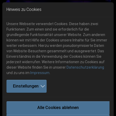
Skip to main navigation
Skip to main content
Skip to page footer
Hinweis zu Cookies
Unsere Webseite verwendet Cookies. Diese haben zwei
Funktionen: Zum einen sind sie erforderlich für die
Get your tickets!
grundlegende Funktionalität unserer Website. Zum anderen
können wir mit Hilfe der Cookies unsere Inhalte für Sie immer
Previous
Next
Ticketshop www.cudgel.de
weiter verbessern. Hierzu werden pseudonymisierte Daten
06.-08. August 2026
von Website-Besuchern gesammelt und ausgewertet. Das
Einverständnis in die Verwendung der Cookies können Sie
Schlotheim, Flugplatz Obermehler
jederzeit widerrufen. Weitere Informationen zu Cookies auf
dieser Website finden Sie in unserer
Datenschutzerklärung
und zu uns im
Impressum
.
Einstellungen
PIGHEAD
Alle Cookies ablehnen