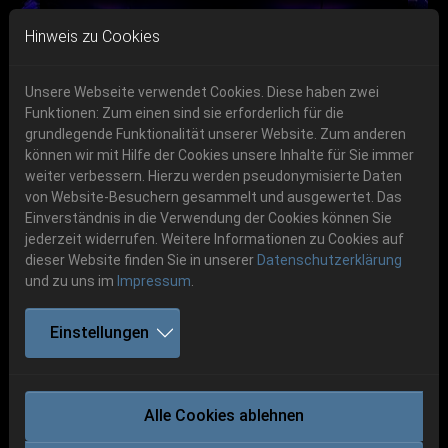
Skip to main navigation
Skip to main content
Skip to page footer
Hinweis zu Cookies
Unsere Webseite verwendet Cookies. Diese haben zwei
Funktionen: Zum einen sind sie erforderlich für die
Get your tickets!
grundlegende Funktionalität unserer Website. Zum anderen
können wir mit Hilfe der Cookies unsere Inhalte für Sie immer
Previous
Next
Ticketshop www.cudgel.de
weiter verbessern. Hierzu werden pseudonymisierte Daten
06.-08. August 2026
von Website-Besuchern gesammelt und ausgewertet. Das
Einverständnis in die Verwendung der Cookies können Sie
Schlotheim, Flugplatz Obermehler
jederzeit widerrufen. Weitere Informationen zu Cookies auf
dieser Website finden Sie in unserer
Datenschutzerklärung
und zu uns im
Impressum
.
Einstellungen
UADA
Alle Cookies ablehnen