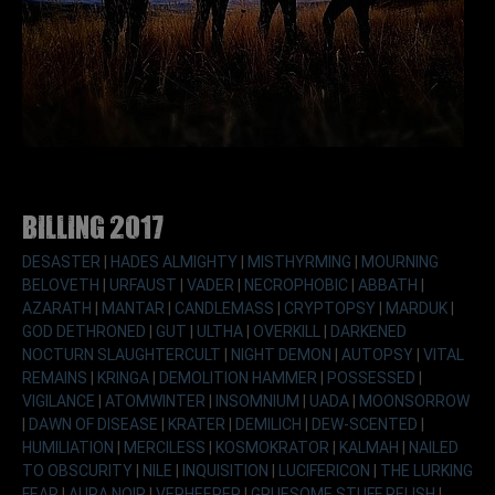
Billing 2017
DESASTER
|
HADES ALMIGHTY
|
MISTHYRMING
|
MOURNING
BELOVETH
|
URFAUST
|
VADER
|
NECROPHOBIC
|
ABBATH
|
AZARATH
|
MANTAR
|
CANDLEMASS
|
CRYPTOPSY
|
MARDUK
|
GOD DETHRONED
|
GUT
|
ULTHA
|
OVERKILL
|
DARKENED
NOCTURN SLAUGHTERCULT
|
NIGHT DEMON
|
AUTOPSY
|
VITAL
REMAINS
|
KRINGA
|
DEMOLITION HAMMER
|
POSSESSED
|
VIGILANCE
|
ATOMWINTER
|
INSOMNIUM
|
UADA
|
MOONSORROW
|
DAWN OF DISEASE
|
KRATER
|
DEMILICH
|
DEW-SCENTED
|
HUMILIATION
|
MERCILESS
|
KOSMOKRATOR
|
KALMAH
|
NAILED
TO OBSCURITY
|
NILE
|
INQUISITION
|
LUCIFERICON
|
THE LURKING
FEAR
|
AURA NOIR
|
VERHEERER
|
GRUESOME STUFF RELISH
|