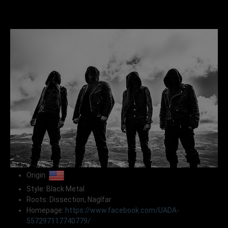
Origin:
Style: Black Metal
Roots: Dissection, Naglfar
Homepage:
https://www.facebook.com/UADA-
557297117740779/