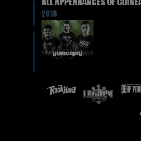
All appearances of GUINE
2018