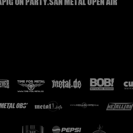
APIG on Party.San Metal Open Air