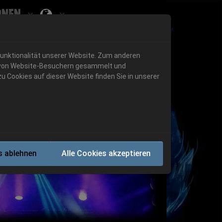
onen
Submenu for ""
 "History"
Submenu for "Informationen"
Funktionalität unserer Website. Zum anderen
en von Website-Besuchern gesammelt und
u Cookies auf dieser Website finden Sie in unserer
Next
s ablehnen
Alle Cookies akzeptieren