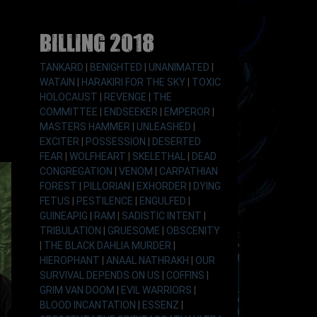
Billing 2018
TANKARD
|
BENIGHTED
|
UNANIMATED
|
WATAIN
|
HARAKIRI FOR THE SKY
|
TOXIC
HOLOCAUST
|
REVENGE
|
THE
COMMITTEE
|
ENDSEEKER
|
EMPEROR
|
MASTERS HAMMER
|
UNLEASHED
|
EXCITER
|
POSSESSION
|
DESERTED
FEAR
|
WOLFHEART
|
SKELETHAL
|
DEAD
CONGREGATION
|
VENOM
|
CARPATHIAN
FOREST
|
PILLORIAN
|
EXHORDER
|
DYING
FETUS
|
PESTILENCE
|
ENGULFED
|
GUINEAPIG
|
RAM
|
SADISTIC INTENT
|
TRIBULATION
|
GRUESOME
|
OBSCENITY
|
THE BLACK DAHLIA MURDER
|
HIEROPHANT
|
ANAAL NATHRAKH
|
OUR
SURVIVAL DEPENDS ON US
|
COFFINS
|
GRIM VAN DOOM
|
EVIL WARRIORS
|
BLOOD INCANTATION
|
ESSENZ
|