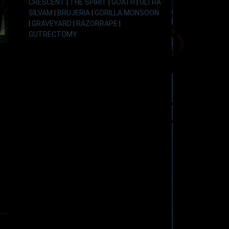
CRESCENT
|
THE SPIRIT
|
GOATH
|
ULTRA
SILVAM
|
BRUJERIA
|
GORILLA MONSOON
|
GRAVEYARD
|
RAZORRAPE
|
GUTRECTOMY