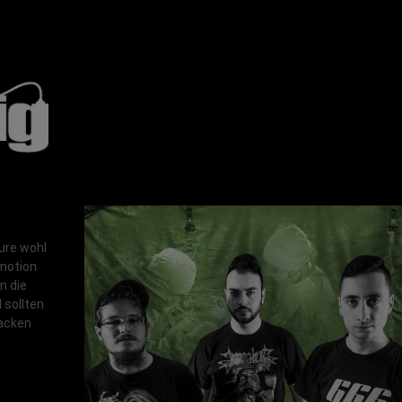
ture wohl
motion
n die
 sollten
backen