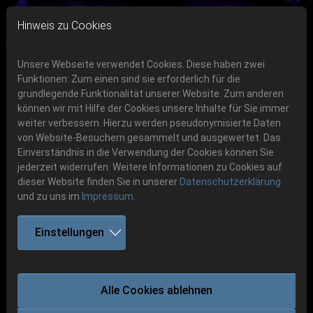
Skip to main navigation
Skip to main content
Skip to page footer
Hinweis zu Cookies
Unsere Webseite verwendet Cookies. Diese haben zwei
Funktionen: Zum einen sind sie erforderlich für die
Get your tickets!
grundlegende Funktionalität unserer Website. Zum anderen
können wir mit Hilfe der Cookies unsere Inhalte für Sie immer
Previous
Next
Ticketshop www.cudgel.de
weiter verbessern. Hierzu werden pseudonymisierte Daten
06.-08. August 2026
von Website-Besuchern gesammelt und ausgewertet. Das
Einverständnis in die Verwendung der Cookies können Sie
Schlotheim, Flugplatz Obermehler
jederzeit widerrufen. Weitere Informationen zu Cookies auf
dieser Website finden Sie in unserer
Datenschutzerklärung
und zu uns im
Impressum
.
Einstellungen
TANKARD
Alle Cookies ablehnen