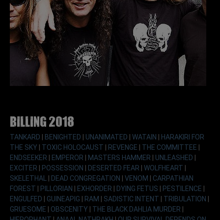
Billing 2018
TANKARD
|
BENIGHTED
|
UNANIMATED
|
WATAIN
|
HARAKIRI FOR
THE SKY
|
TOXIC HOLOCAUST
|
REVENGE
|
THE COMMITTEE
|
ENDSEEKER
|
EMPEROR
|
MASTERS HAMMER
|
UNLEASHED
|
EXCITER
|
POSSESSION
|
DESERTED FEAR
|
WOLFHEART
|
SKELETHAL
|
DEAD CONGREGATION
|
VENOM
|
CARPATHIAN
FOREST
|
PILLORIAN
|
EXHORDER
|
DYING FETUS
|
PESTILENCE
|
ENGULFED
|
GUINEAPIG
|
RAM
|
SADISTIC INTENT
|
TRIBULATION
|
GRUESOME
|
OBSCENITY
|
THE BLACK DAHLIA MURDER
|
HIEROPHANT
|
ANAAL NATHRAKH
|
OUR SURVIVAL DEPENDS ON