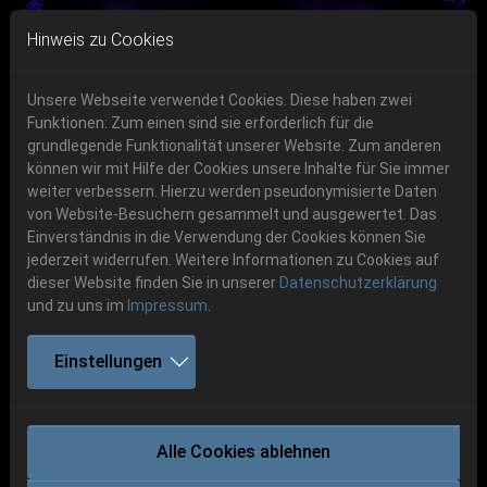
Skip to main navigation
Skip to main content
Skip to page footer
Hinweis zu Cookies
Unsere Webseite verwendet Cookies. Diese haben zwei
Funktionen: Zum einen sind sie erforderlich für die
Get your tickets!
grundlegende Funktionalität unserer Website. Zum anderen
können wir mit Hilfe der Cookies unsere Inhalte für Sie immer
Previous
Next
Ticketshop www.cudgel.de
weiter verbessern. Hierzu werden pseudonymisierte Daten
06.-08. August 2026
von Website-Besuchern gesammelt und ausgewertet. Das
Einverständnis in die Verwendung der Cookies können Sie
Schlotheim, Flugplatz Obermehler
jederzeit widerrufen. Weitere Informationen zu Cookies auf
dieser Website finden Sie in unserer
Datenschutzerklärung
und zu uns im
Impressum
.
Einstellungen
VENOM
Alle Cookies ablehnen