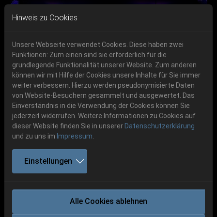
Skip to main navigation
Skip to main content
Skip to page footer
Hinweis zu Cookies
Unsere Webseite verwendet Cookies. Diese haben zwei
Funktionen: Zum einen sind sie erforderlich für die
grundlegende Funktionalität unserer Website. Zum anderen
können wir mit Hilfe der Cookies unsere Inhalte für Sie immer
Previous
Next
weiter verbessern. Hierzu werden pseudonymisierte Daten
06.-08. August 2026
von Website-Besuchern gesammelt und ausgewertet. Das
Einverständnis in die Verwendung der Cookies können Sie
Schlotheim, Flugplatz Obermehler
jederzeit widerrufen. Weitere Informationen zu Cookies auf
dieser Website finden Sie in unserer
Datenschutzerklärung
und zu uns im
Impressum
.
Einstellungen
ARSGOATIA
Alle Cookies ablehnen