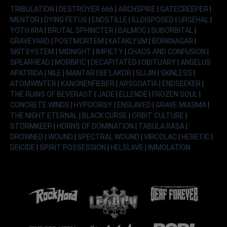
TRIBULATION
|
DESTRÖYER 666
|
ARCHSPIRE
|
GATECREEPER
|
MENTOR
|
DYING FETUS
|
ENDSTILLE
|
ILLDISPOSED
|
URGEHAL
|
YOTH IRIA
|
BRUTAL SPHINCTER
|
BALMOG
|
SUBORBITAL
|
GRAVEYARD
|
POSTMORTEM
|
KATAKLYSM
|
BORKNAGAR
|
SKITSYSTEM
|
MIDNIGHT
|
IMPIETY
|
CHAOS AND CONFUSION
|
SPEARHEAD
|
MORBIFIC
|
DECAPITATED
|
OBITUARY
|
ANGELUS
APATRIDA
|
NILE
|
MANTAR
|
BE'LAKOR
|
SIJJIN
|
SKINLESS
|
ATOMWINTER
|
KANONENFIEBER
|
ARSGOATIA
|
ENDSEEKER
|
THE RUINS OF BEVERAST
|
JADE
|
ELLENDE
|
FROZEN SOUL
|
CONCRETE WINDS
|
HYPOCRISY
|
ENSLAVED
|
GRAVE MIASMA
|
THE NIGHT ETERNAL
|
BLACK CURSE
|
ORBIT CULTURE
|
STORMKEEP
|
HORNS OF DOMINATION
|
TABULA RASA
|
DROWNED
|
WOUND
|
SPECTRAL WOUND
|
VIRCOLAC
|
HERETIC
|
DEICIDE
|
SPIRIT POSSESSION
|
HELSLAVE
|
IMMOLATION