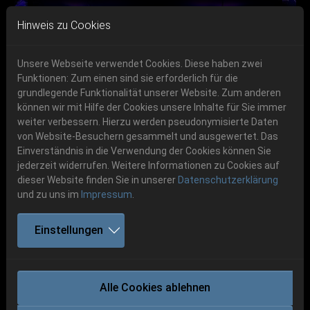
Skip to main navigation
Skip to main content
Skip to page footer
Hinweis zu Cookies
Unsere Webseite verwendet Cookies. Diese haben zwei
Funktionen: Zum einen sind sie erforderlich für die
Get your tickets!
grundlegende Funktionalität unserer Website. Zum anderen
können wir mit Hilfe der Cookies unsere Inhalte für Sie immer
Previous
Next
Ticketshop www.cudgel.de
weiter verbessern. Hierzu werden pseudonymisierte Daten
06.-08. August 2026
von Website-Besuchern gesammelt und ausgewertet. Das
Einverständnis in die Verwendung der Cookies können Sie
Schlotheim, Flugplatz Obermehler
jederzeit widerrufen. Weitere Informationen zu Cookies auf
dieser Website finden Sie in unserer
Datenschutzerklärung
und zu uns im
Impressum
.
Einstellungen
ILLDISPOSED
Alle Cookies ablehnen