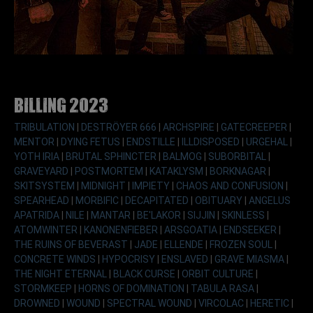
Billing 2023
TRIBULATION
|
DESTRÖYER 666
|
ARCHSPIRE
|
GATECREEPER
|
MENTOR
|
DYING FETUS
|
ENDSTILLE
|
ILLDISPOSED
|
URGEHAL
|
YOTH IRIA
|
BRUTAL SPHINCTER
|
BALMOG
|
SUBORBITAL
|
GRAVEYARD
|
POSTMORTEM
|
KATAKLYSM
|
BORKNAGAR
|
SKITSYSTEM
|
MIDNIGHT
|
IMPIETY
|
CHAOS AND CONFUSION
|
SPEARHEAD
|
MORBIFIC
|
DECAPITATED
|
OBITUARY
|
ANGELUS
APATRIDA
|
NILE
|
MANTAR
|
BE'LAKOR
|
SIJJIN
|
SKINLESS
|
ATOMWINTER
|
KANONENFIEBER
|
ARSGOATIA
|
ENDSEEKER
|
THE RUINS OF BEVERAST
|
JADE
|
ELLENDE
|
FROZEN SOUL
|
CONCRETE WINDS
|
HYPOCRISY
|
ENSLAVED
|
GRAVE MIASMA
|
THE NIGHT ETERNAL
|
BLACK CURSE
|
ORBIT CULTURE
|
STORMKEEP
|
HORNS OF DOMINATION
|
TABULA RASA
|
DROWNED
|
WOUND
|
SPECTRAL WOUND
|
VIRCOLAC
|
HERETIC
|