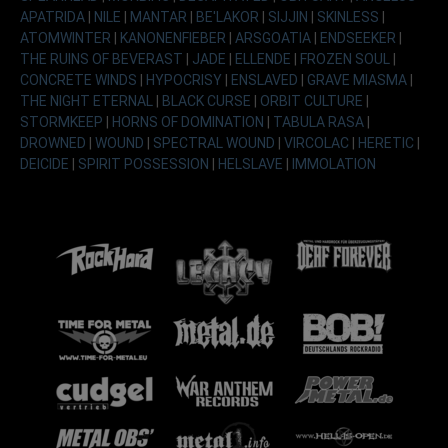
APATRIDA
|
NILE
|
MANTAR
|
BE'LAKOR
|
SIJJIN
|
SKINLESS
|
ATOMWINTER
|
KANONENFIEBER
|
ARSGOATIA
|
ENDSEEKER
|
THE RUINS OF BEVERAST
|
JADE
|
ELLENDE
|
FROZEN SOUL
|
CONCRETE WINDS
|
HYPOCRISY
|
ENSLAVED
|
GRAVE MIASMA
|
THE NIGHT ETERNAL
|
BLACK CURSE
|
ORBIT CULTURE
|
STORMKEEP
|
HORNS OF DOMINATION
|
TABULA RASA
|
DROWNED
|
WOUND
|
SPECTRAL WOUND
|
VIRCOLAC
|
HERETIC
|
DEICIDE
|
SPIRIT POSSESSION
|
HELSLAVE
|
IMMOLATION