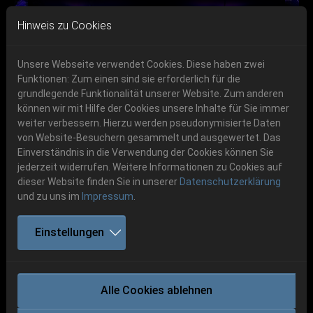
Skip to main navigation
Skip to main content
Skip to page footer
Hinweis zu Cookies
Unsere Webseite verwendet Cookies. Diese haben zwei
Funktionen: Zum einen sind sie erforderlich für die
grundlegende Funktionalität unserer Website. Zum anderen
können wir mit Hilfe der Cookies unsere Inhalte für Sie immer
Previous
Next
weiter verbessern. Hierzu werden pseudonymisierte Daten
06.-08. August 2026
von Website-Besuchern gesammelt und ausgewertet. Das
Einverständnis in die Verwendung der Cookies können Sie
Schlotheim, Flugplatz Obermehler
jederzeit widerrufen. Weitere Informationen zu Cookies auf
dieser Website finden Sie in unserer
Datenschutzerklärung
und zu uns im
Impressum
.
Einstellungen
VIRCOLAC
Alle Cookies ablehnen