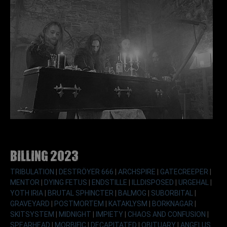
Billing 2023
TRIBULATION
|
DESTRÖYER 666
|
ARCHSPIRE
|
GATECREEPER
|
MENTOR
|
DYING FETUS
|
ENDSTILLE
|
ILLDISPOSED
|
URGEHAL
|
YOTH IRIA
|
BRUTAL SPHINCTER
|
BALMOG
|
SUBORBITAL
|
GRAVEYARD
|
POSTMORTEM
|
KATAKLYSM
|
BORKNAGAR
|
SKITSYSTEM
|
MIDNIGHT
|
IMPIETY
|
CHAOS AND CONFUSION
|
SPEARHEAD
|
MORBIFIC
|
DECAPITATED
|
OBITUARY
|
ANGELUS