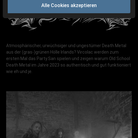
Alle Cookies akzeptieren
Atmosphärischer, urwüchsiger und ungestümer Death Metal
aus der (gras-)grünen Hölle Irlands? Vircolac werden zum
ersten Mal das Party.San spielen und zeigen warum Old School
Death Metal im Jahre 2023 so authentisch und gut funktioniert
wie eh und je.