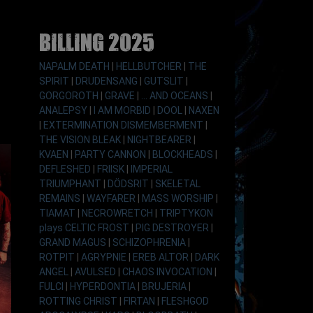
Billing 2025
NAPALM DEATH
|
HELLBUTCHER
|
THE
SPIRIT
|
DRUDENSANG
|
GUTSLIT
|
GORGOROTH
|
GRAVE
|
... AND OCEANS
|
ANALEPSY
|
I AM MORBID
|
DOOL
|
NAXEN
|
EXTERMINATION DISMEMBERMENT
|
THE VISION BLEAK
|
NIGHTBEARER
|
KVAEN
|
PARTY CANNON
|
BLOCKHEADS
|
DEFLESHED
|
FRIISK
|
IMPERIAL
TRIUMPHANT
|
DÖDSRIT
|
SKELETAL
REMAINS
|
WAYFARER
|
MASS WORSHIP
|
TIAMAT
|
NECROWRETCH
|
TRIPTYKON
plays CELTIC FROST
|
PIG DESTROYER
|
GRAND MAGUS
|
SCHIZOPHRENIA
|
ROTPIT
|
AGRYPNIE
|
EREB ALTOR
|
DARK
ANGEL
|
AVULSED
|
CHAOS INVOCATION
|
FULCI
|
HYPERDONTIA
|
BRUJERIA
|
ROTTING CHRIST
|
FIRTAN
|
FLESHGOD