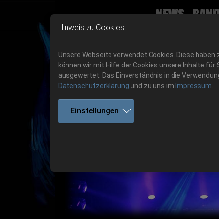
News
Band
Skip to main navigation
Skip to main content
Skip to page footer
Hinweis zu Cookies
Unsere Webseite verwendet Cookies. Diese haben zw
können wir mit Hilfe der Cookies unsere Inhalte 
ausgewertet. Das Einverständnis in die Verwendung 
Datenschutzerklärung
und zu uns im
Impressum
.
Einstellungen
Previous
06.-08. August 2026
Get your tickets!
06.-08. August 2026
Hell Is Here