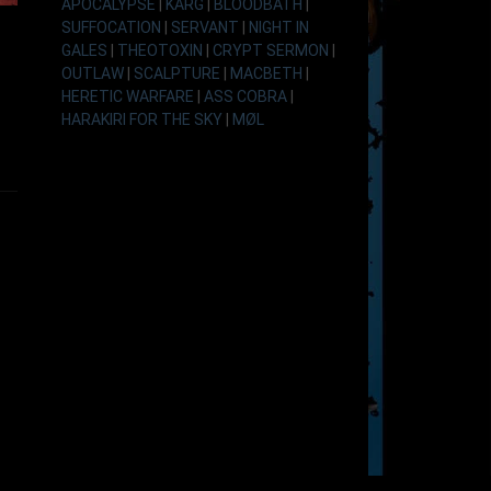
APOCALYPSE
|
KARG
|
BLOODBATH
|
SUFFOCATION
|
SERVANT
|
NIGHT IN
GALES
|
THEOTOXIN
|
CRYPT SERMON
|
OUTLAW
|
SCALPTURE
|
MACBETH
|
HERETIC WARFARE
|
ASS COBRA
|
HARAKIRI FOR THE SKY
|
MØL