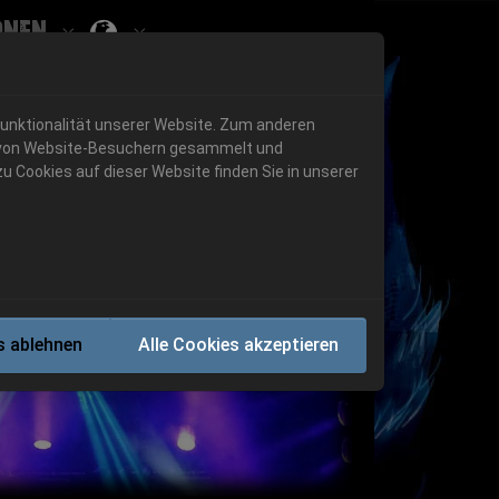
onen
Submenu for ""
 "History"
Submenu for "Informationen"
Funktionalität unserer Website. Zum anderen
en von Website-Besuchern gesammelt und
u Cookies auf dieser Website finden Sie in unserer
Next
s ablehnen
Alle Cookies akzeptieren