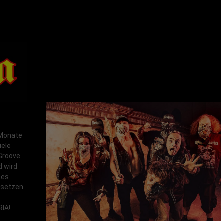
 Monate
iele
 Groove
d wird
ses
ersetzen
IA!