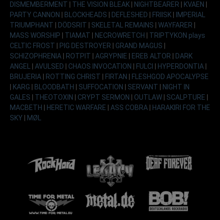
DISMEMBERMENT
|
THE VISION BLEAK
|
NIGHTBEARER
|
KVAEN
|
PARTY CANNON
|
BLOCKHEADS
|
DEFLESHED
|
FRIISK
|
IMPERIAL
TRIUMPHANT
|
DÖDSRIT
|
SKELETAL REMAINS
|
WAYFARER
|
MASS WORSHIP
|
TIAMAT
|
NECROWRETCH
|
TRIPTYKON plays
CELTIC FROST
|
PIG DESTROYER
|
GRAND MAGUS
|
SCHIZOPHRENIA
|
ROTPIT
|
AGRYPNIE
|
EREB ALTOR
|
DARK
ANGEL
|
AVULSED
|
CHAOS INVOCATION
|
FULCI
|
HYPERDONTIA
|
BRUJERIA
|
ROTTING CHRIST
|
FIRTAN
|
FLESHGOD APOCALYPSE
|
KARG
|
BLOODBATH
|
SUFFOCATION
|
SERVANT
|
NIGHT IN
GALES
|
THEOTOXIN
|
CRYPT SERMON
|
OUTLAW
|
SCALPTURE
|
MACBETH
|
HERETIC WARFARE
|
ASS COBRA
|
HARAKIRI FOR THE
SKY
|
MØL