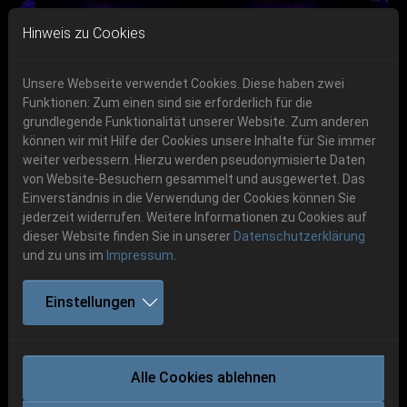
Skip to main navigation
Skip to main content
Skip to page footer
Hinweis zu Cookies
Unsere Webseite verwendet Cookies. Diese haben zwei
Funktionen: Zum einen sind sie erforderlich für die
Get your tickets!
grundlegende Funktionalität unserer Website. Zum anderen
können wir mit Hilfe der Cookies unsere Inhalte für Sie immer
Previous
Next
Ticketshop www.cudgel.de
weiter verbessern. Hierzu werden pseudonymisierte Daten
06.-08. August 2026
von Website-Besuchern gesammelt und ausgewertet. Das
Einverständnis in die Verwendung der Cookies können Sie
Schlotheim, Flugplatz Obermehler
jederzeit widerrufen. Weitere Informationen zu Cookies auf
dieser Website finden Sie in unserer
Datenschutzerklärung
und zu uns im
Impressum
.
Einstellungen
FIRTAN
Alle Cookies ablehnen