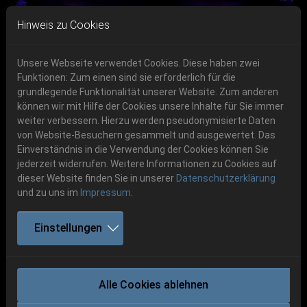
Skip to main navigation
Skip to main content
Skip to page footer
Hinweis zu Cookies
Unsere Webseite verwendet Cookies. Diese haben zwei
Funktionen: Zum einen sind sie erforderlich für die
grundlegende Funktionalität unserer Website. Zum anderen
können wir mit Hilfe der Cookies unsere Inhalte für Sie immer
Previous
Next
weiter verbessern. Hierzu werden pseudonymisierte Daten
06.-08. August 2026
von Website-Besuchern gesammelt und ausgewertet. Das
Einverständnis in die Verwendung der Cookies können Sie
Schlotheim, Flugplatz Obermehler
jederzeit widerrufen. Weitere Informationen zu Cookies auf
dieser Website finden Sie in unserer
Datenschutzerklärung
und zu uns im
Impressum
.
Einstellungen
KVAEN
Alle Cookies ablehnen