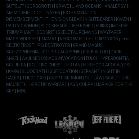
GUTSLIT
|
GORGOROTH
|
GRAVE
|
... AND OCEANS
|
ANALEPSY
|
I
AM MORBID
|
DOOL
|
NAXEN
|
EXTERMINATION
DISMEMBERMENT
|
THE VISION BLEAK
|
NIGHTBEARER
|
KVAEN
|
PARTY CANNON
|
BLOCKHEADS
|
DEFLESHED
|
FRIISK
|
IMPERIAL
TRIUMPHANT
|
DÖDSRIT
|
SKELETAL REMAINS
|
WAYFARER
|
MASS WORSHIP
|
TIAMAT
|
NECROWRETCH
|
TRIPTYKON plays
CELTIC FROST
|
PIG DESTROYER
|
GRAND MAGUS
|
SCHIZOPHRENIA
|
ROTPIT
|
AGRYPNIE
|
EREB ALTOR
|
DARK
ANGEL
|
AVULSED
|
CHAOS INVOCATION
|
FULCI
|
HYPERDONTIA
|
BRUJERIA
|
ROTTING CHRIST
|
FIRTAN
|
FLESHGOD APOCALYPSE
|
KARG
|
BLOODBATH
|
SUFFOCATION
|
SERVANT
|
NIGHT IN
GALES
|
THEOTOXIN
|
CRYPT SERMON
|
OUTLAW
|
SCALPTURE
|
MACBETH
|
HERETIC WARFARE
|
ASS COBRA
|
HARAKIRI FOR THE
SKY
|
MØL