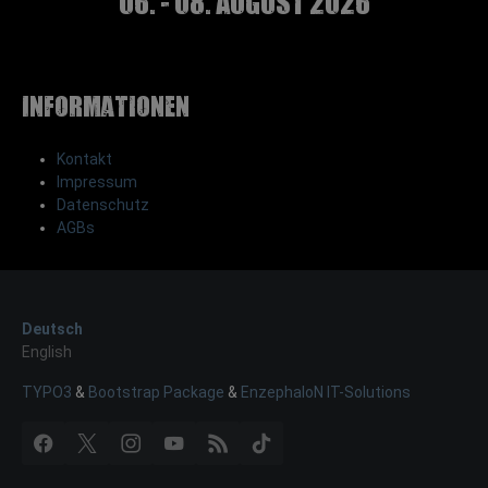
06. - 08. August 2026
Informationen
Kontakt
Impressum
Datenschutz
AGBs
Deutsch
English
TYPO3
&
Bootstrap Package
&
EnzephaloN IT-Solutions
Facebook
X
Instagram
YouTube
RSS
TikTok