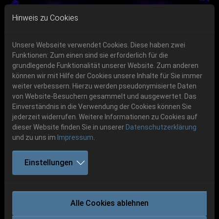
Skip to main navigation
Skip to main content
Skip to page footer
Hinweis zu Cookies
Unsere Webseite verwendet Cookies. Diese haben zwei
Funktionen: Zum einen sind sie erforderlich für die
Get your tickets!
grundlegende Funktionalität unserer Website. Zum anderen
können wir mit Hilfe der Cookies unsere Inhalte für Sie immer
Previous
Next
Ticketshop www.cudgel.de
weiter verbessern. Hierzu werden pseudonymisierte Daten
06.-08. August 2026
von Website-Besuchern gesammelt und ausgewertet. Das
Einverständnis in die Verwendung der Cookies können Sie
Schlotheim, Flugplatz Obermehler
jederzeit widerrufen. Weitere Informationen zu Cookies auf
dieser Website finden Sie in unserer
Datenschutzerklärung
und zu uns im
Impressum
.
Einstellungen
MILKING THE GOATMACHINE
Alle Cookies ablehnen