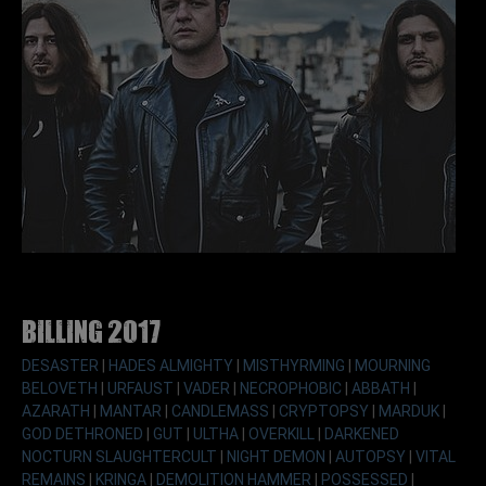
Billing 2017
DESASTER
|
HADES ALMIGHTY
|
MISTHYRMING
|
MOURNING
BELOVETH
|
URFAUST
|
VADER
|
NECROPHOBIC
|
ABBATH
|
AZARATH
|
MANTAR
|
CANDLEMASS
|
CRYPTOPSY
|
MARDUK
|
GOD DETHRONED
|
GUT
|
ULTHA
|
OVERKILL
|
DARKENED
NOCTURN SLAUGHTERCULT
|
NIGHT DEMON
|
AUTOPSY
|
VITAL
REMAINS
|
KRINGA
|
DEMOLITION HAMMER
|
POSSESSED
|