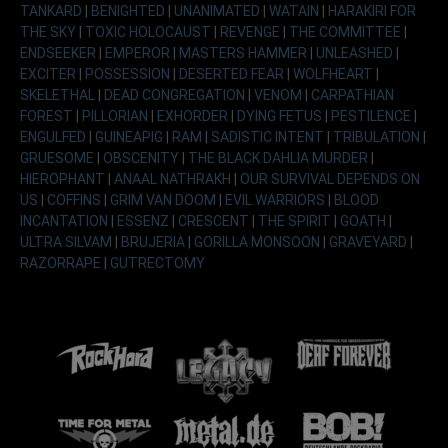
TANKARD
|
BENIGHTED
|
UNANIMATED
|
WATAIN
|
HARAKIRI FOR
THE SKY
|
TOXIC HOLOCAUST
|
REVENGE
|
THE COMMITTEE
|
ENDSEEKER
|
EMPEROR
|
MASTERS HAMMER
|
UNLEASHED
|
EXCITER
|
POSSESSION
|
DESERTED FEAR
|
WOLFHEART
|
SKELETHAL
|
DEAD CONGREGATION
|
VENOM
|
CARPATHIAN
FOREST
|
PILLORIAN
|
EXHORDER
|
DYING FETUS
|
PESTILENCE
|
ENGULFED
|
GUINEAPIG
|
RAM
|
SADISTIC INTENT
|
TRIBULATION
|
GRUESOME
|
OBSCENITY
|
THE BLACK DAHLIA MURDER
|
HIEROPHANT
|
ANAAL NATHRAKH
|
OUR SURVIVAL DEPENDS ON
US
|
COFFINS
|
GRIM VAN DOOM
|
EVIL WARRIORS
|
BLOOD
INCANTATION
|
ESSENZ
|
CRESCENT
|
THE SPIRIT
|
GOATH
|
ULTRA SILVAM
|
BRUJERIA
|
GORILLA MONSOON
|
GRAVEYARD
|
RAZORRAPE
|
GUTRECTOMY