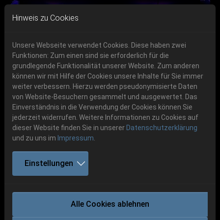
Skip to main navigation
Skip to main content
Skip to page footer
Hinweis zu Cookies
Unsere Webseite verwendet Cookies. Diese haben zwei
Funktionen: Zum einen sind sie erforderlich für die
Get your tickets!
grundlegende Funktionalität unserer Website. Zum anderen
können wir mit Hilfe der Cookies unsere Inhalte für Sie immer
Previous
Next
Ticketshop www.cudgel.de
weiter verbessern. Hierzu werden pseudonymisierte Daten
06.-08. August 2026
von Website-Besuchern gesammelt und ausgewertet. Das
Einverständnis in die Verwendung der Cookies können Sie
Schlotheim, Flugplatz Obermehler
jederzeit widerrufen. Weitere Informationen zu Cookies auf
dieser Website finden Sie in unserer
Datenschutzerklärung
und zu uns im
Impressum
.
Einstellungen
ANAAL NATHRAKH
Alle Cookies ablehnen