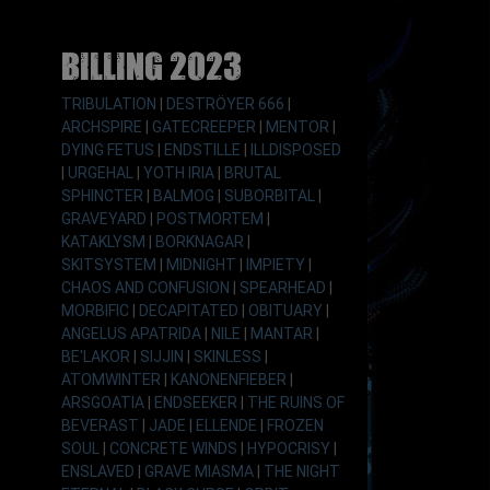
Billing 2023
TRIBULATION
|
DESTRÖYER 666
|
ARCHSPIRE
|
GATECREEPER
|
MENTOR
|
DYING FETUS
|
ENDSTILLE
|
ILLDISPOSED
|
URGEHAL
|
YOTH IRIA
|
BRUTAL
SPHINCTER
|
BALMOG
|
SUBORBITAL
|
GRAVEYARD
|
POSTMORTEM
|
KATAKLYSM
|
BORKNAGAR
|
SKITSYSTEM
|
MIDNIGHT
|
IMPIETY
|
CHAOS AND CONFUSION
|
SPEARHEAD
|
MORBIFIC
|
DECAPITATED
|
OBITUARY
|
ANGELUS APATRIDA
|
NILE
|
MANTAR
|
BE'LAKOR
|
SIJJIN
|
SKINLESS
|
ATOMWINTER
|
KANONENFIEBER
|
ARSGOATIA
|
ENDSEEKER
|
THE RUINS OF
BEVERAST
|
JADE
|
ELLENDE
|
FROZEN
SOUL
|
CONCRETE WINDS
|
HYPOCRISY
|
ENSLAVED
|
GRAVE MIASMA
|
THE NIGHT