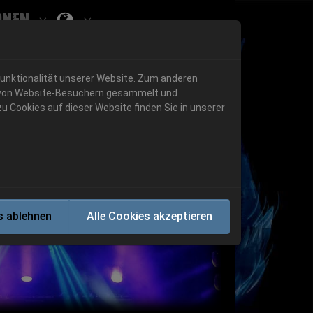
onen
Submenu for ""
 "History"
Submenu for "Informationen"
Funktionalität unserer Website. Zum anderen
en von Website-Besuchern gesammelt und
u Cookies auf dieser Website finden Sie in unserer
Next
s ablehnen
Alle Cookies akzeptieren