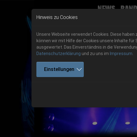
News
Band
Skip to main navigation
Skip to main content
Skip to page footer
Hinweis zu Cookies
Unsere Webseite verwendet Cookies. Diese haben zw
können wir mit Hilfe der Cookies unsere Inhalte 
ausgewertet. Das Einverständnis in die Verwendung 
Datenschutzerklärung
und zu uns im
Impressum
.
Einstellungen
Previous
06.-08. August 2026
Get your tickets!
06.-08. August 2026
Hell Is Here