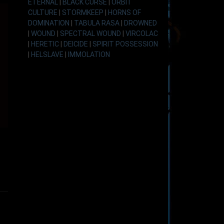
ETERNAL
|
BLACK CURSE
|
ORBIT
CULTURE
|
STORMKEEP
|
HORNS OF
DOMINATION
|
TABULA RASA
|
DROWNED
|
WOUND
|
SPECTRAL WOUND
|
VIRCOLAC
|
HERETIC
|
DEICIDE
|
SPIRIT POSSESSION
|
HELSLAVE
|
IMMOLATION