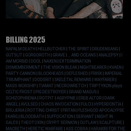
Billing 2025
NAPALM DEATH
|
HELLBUTCHER
|
THE SPIRIT
|
DRUDENSANG
|
GUTSLIT
|
GORGOROTH
|
GRAVE
|
... AND OCEANS
|
ANALEPSY
|
I
AM MORBID
|
DOOL
|
NAXEN
|
EXTERMINATION
DISMEMBERMENT
|
THE VISION BLEAK
|
NIGHTBEARER
|
KVAEN
|
PARTY CANNON
|
BLOCKHEADS
|
DEFLESHED
|
FRIISK
|
IMPERIAL
TRIUMPHANT
|
DÖDSRIT
|
SKELETAL REMAINS
|
WAYFARER
|
MASS WORSHIP
|
TIAMAT
|
NECROWRETCH
|
TRIPTYKON plays
CELTIC FROST
|
PIG DESTROYER
|
GRAND MAGUS
|
SCHIZOPHRENIA
|
ROTPIT
|
AGRYPNIE
|
EREB ALTOR
|
DARK
ANGEL
|
AVULSED
|
CHAOS INVOCATION
|
FULCI
|
HYPERDONTIA
|
BRUJERIA
|
ROTTING CHRIST
|
FIRTAN
|
FLESHGOD APOCALYPSE
|
KARG
|
BLOODBATH
|
SUFFOCATION
|
SERVANT
|
NIGHT IN
GALES
|
THEOTOXIN
|
CRYPT SERMON
|
OUTLAW
|
SCALPTURE
|
MACBETH
|
HERETIC WARFARE
|
ASS COBRA
|
HARAKIRI FOR THE