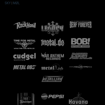
SKY
|
MØL