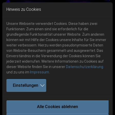
Skip to main navigation
Skip to main content
Skip to page footer
Hinweis zu Cookies
Unsere Webseite verwendet Cookies. Diese haben zwei
Funktionen: Zum einen sind sie erforderlich für die
Get your tickets!
grundlegende Funktionalität unserer Website. Zum anderen
können wir mit Hilfe der Cookies unsere Inhalte für Sie immer
Previous
Next
Ticketshop www.cudgel.de
weiter verbessern. Hierzu werden pseudonymisierte Daten
06.-08. August 2026
von Website-Besuchern gesammelt und ausgewertet. Das
Einverständnis in die Verwendung der Cookies können Sie
Schlotheim, Flugplatz Obermehler
jederzeit widerrufen. Weitere Informationen zu Cookies auf
dieser Website finden Sie in unserer
Datenschutzerklärung
und zu uns im
Impressum
.
Einstellungen
PARTY CANNON
Alle Cookies ablehnen